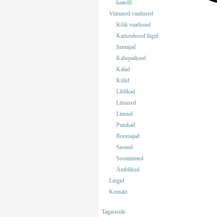
kaardil
Viimased vaatlused
Kõik vaatlused
Kaitsealused liigid
Imetajad
Kahepaiksed
Kalad
Kiilid
Liblikad
Limused
Linnud
Putukad
Roomajad
Seened
Soontaimed
Ämblikud
Lingid
Kontakt
Tagasiside