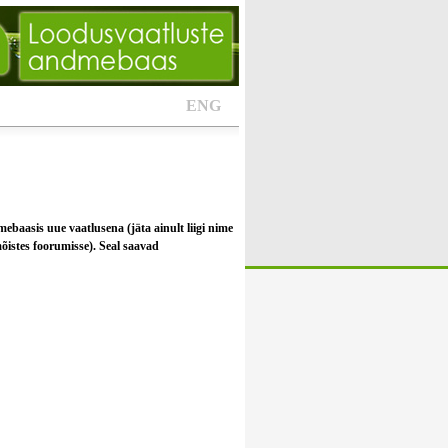
ENG
mebaasis uue vaatlusena (jäta ainult liigi nime
 mõistes foorumisse). Seal saavad