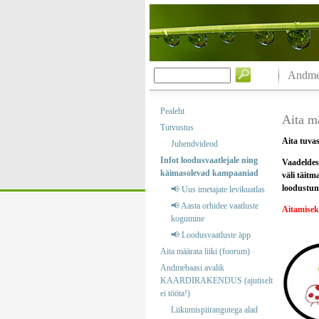
Andmeb
Pealeht
Aita mä
Tutvustus
Aita tuvas
Juhendvideod
Infot loodusvaatlejale ning
Vaadeldes 
käimasolevad kampaaniad
väli täitm
loodustund
📢 Uus imetajate levikuatlas
📢 Aasta orhidee vaatluste
Aitamise
kogumine
📢 Loodusvaatluste äpp
Aita määrata liiki (foorum)
Andmebaasi avalik
KAARDIRAKENDUS (ajutiselt
ei tööta!)
Liikumispiirangutega alad