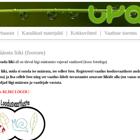
aasist
Kasulikud materjalid
Kokkuvõtted
Vaatluse sisestus
ärata liiki (foorum)
tada liiki
all on üleval liigi määramist vajavad vaatlused (koos fotodega).
liiki, mida ei suuda ise määrata, tee sellest foto. Registreeri vaatlus loodusvaatluste and
ata) ja lisa sellele foto ning see vaatlus läheb tuvastamist ootavate liikide alla (nn vanas
jad liigi määrata ja vaatlejale vastata.
ks KLIKI LOGOL!