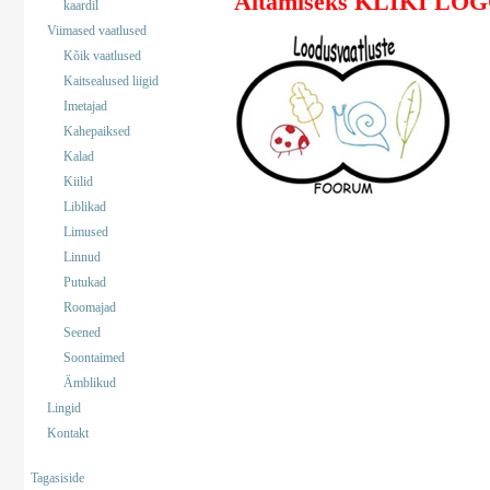
Aitamiseks KLIKI LO
kaardil
Viimased vaatlused
Kõik vaatlused
Kaitsealused liigid
Imetajad
Kahepaiksed
Kalad
Kiilid
Liblikad
Limused
Linnud
Putukad
Roomajad
Seened
Soontaimed
Ämblikud
Lingid
Kontakt
Tagasiside