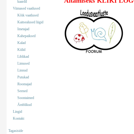
Aitamiseks KLIKI LO
kaardil
Viimased vaatlused
Kõik vaatlused
Kaitsealused liigid
Imetajad
Kahepaiksed
Kalad
Kiilid
Liblikad
Limused
Linnud
Putukad
Roomajad
Seened
Soontaimed
Ämblikud
Lingid
Kontakt
Tagasiside