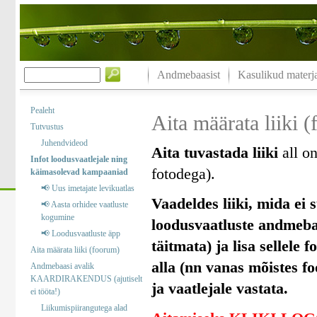
Andmebaasist
Kasulikud materja
Pealeht
Aita määrata liiki 
Tutvustus
Juhendvideod
Aita tuvastada liiki
all on
Infot loodusvaatlejale ning
fotodega).
käimasolevad kampaaniad
📢 Uus imetajate levikuatlas
Vaadeldes liiki, mida ei s
📢 Aasta orhidee vaatluste
kogumine
loodusvaatluste andmebaas
📢 Loodusvaatluste äpp
täitmata) ja lisa sellele 
Aita määrata liiki (foorum)
alla (nn vanas mõistes f
Andmebaasi avalik
KAARDIRAKENDUS (ajutiselt
ja vaatlejale vastata.
ei tööta!)
Liikumispiirangutega alad