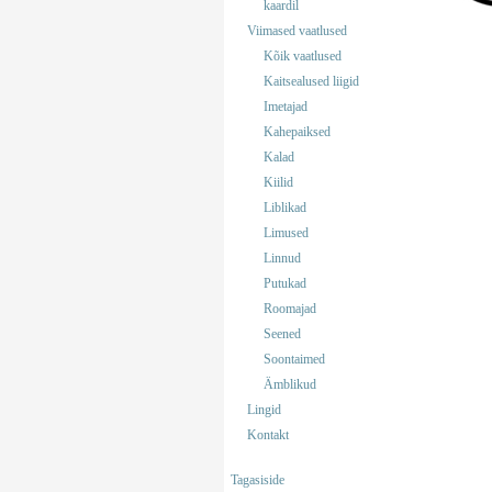
kaardil
Viimased vaatlused
Kõik vaatlused
Kaitsealused liigid
Imetajad
Kahepaiksed
Kalad
Kiilid
Liblikad
Limused
Linnud
Putukad
Roomajad
Seened
Soontaimed
Ämblikud
Lingid
Kontakt
Tagasiside