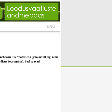
ENG
mebaasis uue vaatlusena (jäta ainult liigi nime
 mõistes foorumisse). Seal saavad