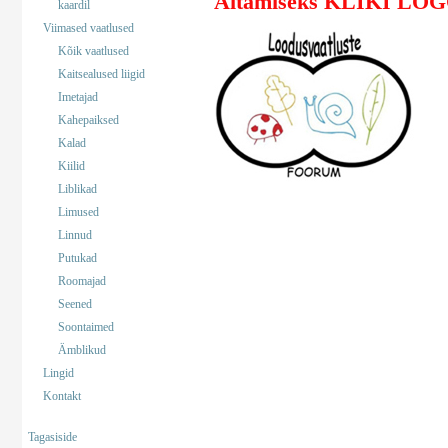
Aitamiseks KLIKI LO
kaardil
Viimased vaatlused
Kõik vaatlused
Kaitsealused liigid
Imetajad
Kahepaiksed
Kalad
Kiilid
Liblikad
Limused
Linnud
Putukad
Roomajad
Seened
Soontaimed
Ämblikud
Lingid
Kontakt
Tagasiside