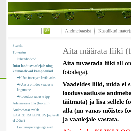
Andmebaasist
Kasulikud materja
Pealeht
Aita määrata liiki 
Tutvustus
Juhendvideod
Aita tuvastada liiki
all on
Infot loodusvaatlejale ning
fotodega).
käimasolevad kampaaniad
📢 Uus imetajate levikuatlas
Vaadeldes liiki, mida ei s
📢 Aasta orhidee vaatluste
kogumine
loodusvaatluste andmebaas
📢 Loodusvaatluste äpp
täitmata) ja lisa sellele 
Aita määrata liiki (foorum)
alla (nn vanas mõistes f
Andmebaasi avalik
KAARDIRAKENDUS (ajutiselt
ja vaatlejale vastata.
ei tööta!)
Liikumispiirangutega alad