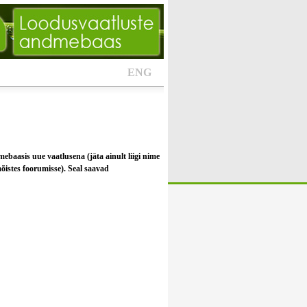
ENG
mebaasis uue vaatlusena (jäta ainult liigi nime
 mõistes foorumisse). Seal saavad