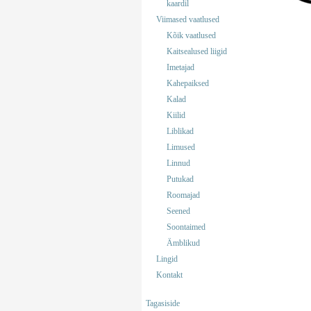
kaardil
Viimased vaatlused
Kõik vaatlused
Kaitsealused liigid
Imetajad
Kahepaiksed
Kalad
Kiilid
Liblikad
Limused
Linnud
Putukad
Roomajad
Seened
Soontaimed
Ämblikud
Lingid
Kontakt
Tagasiside