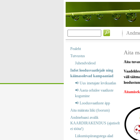
Andmeb
Pealeht
Aita mä
Tutvustus
Aita tuvas
Juhendvideod
Infot loodusvaatlejale ning
Vaadeldes 
käimasolevad kampaaniad
väli täitm
loodustund
📢 Uus imetajate levikuatlas
📢 Aasta orhidee vaatluste
Aitamise
kogumine
📢 Loodusvaatluste äpp
Aita määrata liiki (foorum)
Andmebaasi avalik
KAARDIRAKENDUS (ajutiselt
ei tööta!)
Liikumispiirangutega alad