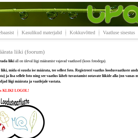
aasist
Kasulikud materjalid
Kokkuvõtted
Vaatluse sisestus
ärata liiki (foorum)
tada liiki
all on üleval liigi määramist vajavad vaatlused (koos fotodega).
liiki, mida ei suuda ise määrata, tee sellest foto. Registreeri vaatlus loodusvaatluste and
ata) ja lisa sellele foto ning see vaatlus läheb tuvastamist ootavate liikide alla (nn vanas
jad liigi määrata ja vaatlejale vastata.
ks KLIKI LOGOL!