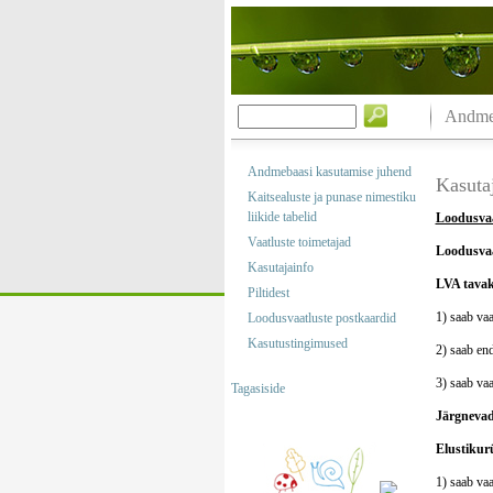
Andmeb
Andmebaasi kasutamise juhend
Kasuta
Kaitsealuste ja punase nimestiku
liikide tabelid
Loodusvaa
Vaatluste toimetajad
Loodusvaa
Kasutajainfo
LVA tavak
Piltidest
1) saab vaa
Loodusvaatluste postkaardid
Kasutustingimused
2) saab end
3) saab va
Tagasiside
Järgnevad
Elustikur
1) saab vaa