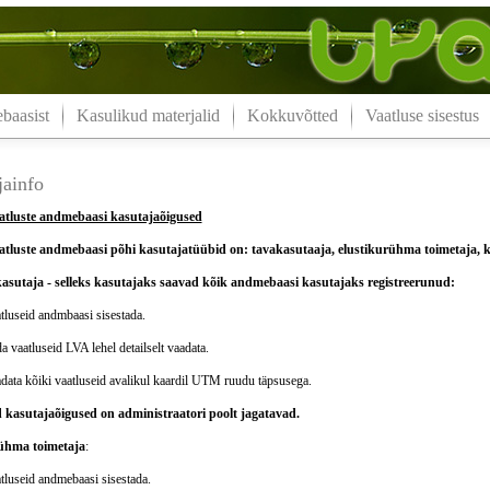
aasist
Kasulikud materjalid
Kokkuvõtted
Vaatluse sisestus
jainfo
tluste andmebaasi kasutajaõigused
tluste andmebaasi põhi kasutajatüübid on: tavakasutaaja, elustikurühma toimetaja, ke
asutaja - selleks kasutajaks saavad kõik andmebaasi kasutajaks registreerunud:
tluseid andmbaasi sisestada.
a vaatluseid LVA lehel detailselt vaadata.
adata kõiki vaatluseid avalikul kaardil UTM ruudu täpsusega.
 kasutajaõigused on administraatori poolt jagatavad.
ühma toimetaja
:
tluseid andmebaasi sisestada.