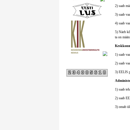
2) saab mää
3) saab va
4) saab vaa
5) Näeb kõ
ta on määr
Keskkonna
1) saab vaa
2) saab va
3) EELIS p
234005618
Administr
1) saab teh
2) saab EE
3) omab üld