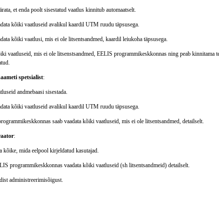
rata, et enda poolt sisestatud vaatlus kinnitub automaatselt.
adata kõiki vaatluseid avalikul kaardil UTM ruudu täpsusega.
data kõiki vaatlusi, mis ei ole litsentsandmed, kaardil leiukoha täpsusega.
iki vaatluseid, mis ei ole litsenstsandmed, EELIS programmikeskkonnas ning peab kinnitama teis
atud.
ameti spetsialist
:
tluseid andmebaasi sisestada.
adata kõiki vaatluseid avalikul kaardil UTM ruudu täpsusega.
rogrammikeskkonnas saab vaadata kõiki vaatluseid, mis ei ole litsentsandmed, detailselt.
aator
:
a kõike, mida eelpool kirjeldatud kasutajad.
LIS programmikeskkonnas vaadata kõiki vaatluseid (sh litsentsandmeid) detailselt.
ist administreerimisõigust.