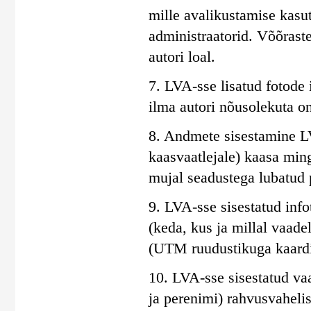
mille avalikustamise kasu
administraatorid. Võõraste
autori loal.
7. LVA-sse lisatud fotode
ilma autori nõusolekuta on
8. Andmete sisestamine LV
kaasvaatlejale) kaasa min
mujal seadustega lubatud 
9. LVA-sse sisestatud info
(keda, kus ja millal vaadel
(UTM ruudustikuga kaardid
10. LVA-sse sisestatud va
ja perenimi) rahvusvaheli