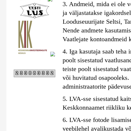
3. Andmeid, mida ei ole võ
ja väljastatakse igakords
Looduseuurijate Seltsi, Ta
Nende andmete kasutamise
Vaatlejate kontoandmeid kir
4. Iga kasutaja saab teha i
poolt sisestatud vaatlusan
teiste poolt sisestatud va
233083332
või huvitatud osapooleks
administraatorite pädevus
5. LVA-sse sisestatud kait
Keskkonnaamet riikliku ke
6. LVA-sse fotode lisamis
veebilehel avalikustada võ