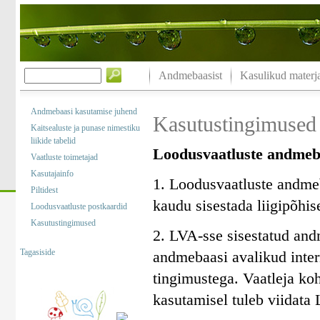
Andmebaasist
Kasulikud materja
Andmebaasi kasutamise juhend
Kasutustingimused
Kaitsealuste ja punase nimestiku
liikide tabelid
Loodusvaatluste andmeb
Vaatluste toimetajad
Kasutajainfo
1. Loodusvaatluste andme
Piltidest
kaudu sisestada liigipõhis
Loodusvaatluste postkaardid
Kasutustingimused
2. LVA-sse sisestatud and
Tagasiside
andmebaasi avalikud intern
tingimustega. Vaatleja ko
kasutamisel tuleb viidata