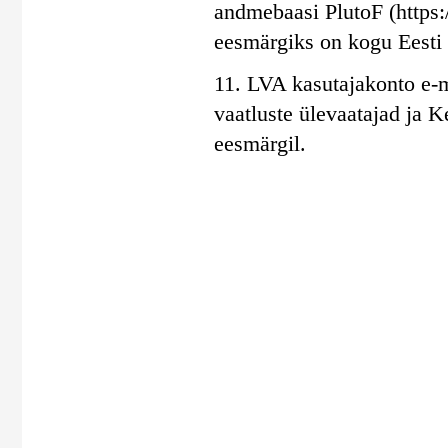
andmebaasi PlutoF (https:/
eesmärgiks on kogu Eesti 
11. LVA kasutajakonto e-m
vaatluste ülevaatajad ja 
eesmärgil.