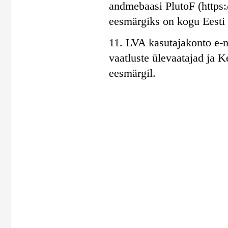
andmebaasi PlutoF (https:/
eesmärgiks on kogu Eesti 
11. LVA kasutajakonto e-m
vaatluste ülevaatajad ja 
eesmärgil.