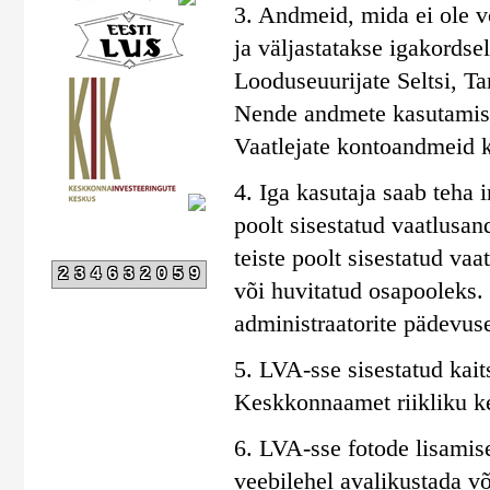
3. Andmeid, mida ei ole võ
ja väljastatakse igakords
Looduseuurijate Seltsi, Ta
Nende andmete kasutamise
Vaatlejate kontoandmeid kir
4. Iga kasutaja saab teha i
poolt sisestatud vaatlusan
teiste poolt sisestatud va
234632059
või huvitatud osapooleks
administraatorite pädevus
5. LVA-sse sisestatud kait
Keskkonnaamet riikliku ke
6. LVA-sse fotode lisamis
veebilehel avalikustada võ