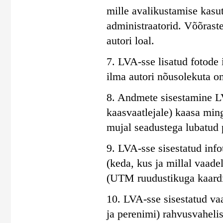
mille avalikustamise kasu
administraatorid. Võõraste
autori loal.
7. LVA-sse lisatud fotode
ilma autori nõusolekuta on
8. Andmete sisestamine LV
kaasvaatlejale) kaasa min
mujal seadustega lubatud 
9. LVA-sse sisestatud info
(keda, kus ja millal vaadel
(UTM ruudustikuga kaardid
10. LVA-sse sisestatud va
ja perenimi) rahvusvaheli