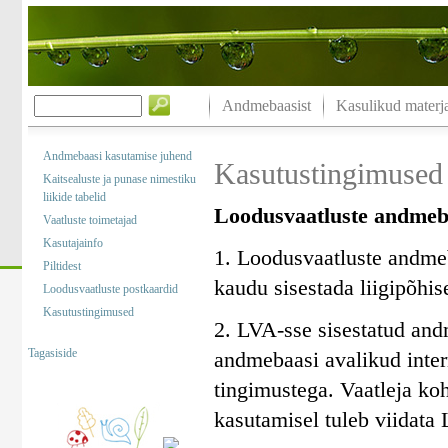
Andmebaasist
Kasulikud materja
Andmebaasi kasutamise juhend
Kasutustingimused
Kaitsealuste ja punase nimestiku
liikide tabelid
Loodusvaatluste andmeb
Vaatluste toimetajad
Kasutajainfo
1. Loodusvaatluste andme
Piltidest
kaudu sisestada liigipõhis
Loodusvaatluste postkaardid
Kasutustingimused
2. LVA-sse sisestatud and
Tagasiside
andmebaasi avalikud intern
tingimustega. Vaatleja ko
kasutamisel tuleb viidata