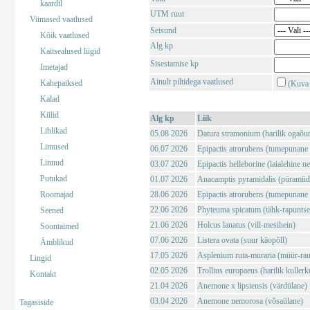
kaardil
UTM ruut
Viimased vaatlused
Seisund
Kõik vaatlused
Alg kp
Kaitsealused liigid
Sisestamise kp
Imetajad
Ainult piltidega vaatlused
Kahepaiksed
(Kuva 
Kalad
Kiilid
Alg kp
Liik
Liblikad
05.08 2026
Datura stramonium (harilik ogaõu
Limused
06.07 2026
Epipactis atrorubens (tumepunane 
Linnud
03.07 2026
Epipactis helleborine (laialehine n
Putukad
01.07 2026
Anacamptis pyramidalis (püramii
Roomajad
28.06 2026
Epipactis atrorubens (tumepunane 
22.06 2026
Phyteuma spicatum (tähk-rapuntse
Seened
21.06 2026
Holcus lanatus (vill-mesihein)
Soontaimed
07.06 2026
Listera ovata (suur käopõll)
Ämblikud
17.05 2026
Asplenium ruta-muraria (müür-rau
Lingid
02.05 2026
Trollius europaeus (harilik kuller
Kontakt
21.04 2026
Anemone x lipsiensis (värdülane)
03.04 2026
Anemone nemorosa (võsaülane)
Tagasiside