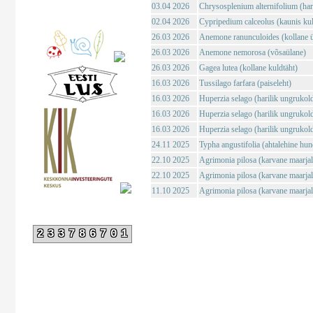
03.04 2026
Chrysosplenium alternifolium (haril
02.04 2026
Cypripedium calceolus (kaunis ku
26.03 2026
Anemone ranunculoides (kollane ü
26.03 2026
Anemone nemorosa (võsaülane)
26.03 2026
Gagea lutea (kollane kuldtäht)
16.03 2026
Tussilago farfara (paiseleht)
16.03 2026
Huperzia selago (harilik ungrukol
16.03 2026
Huperzia selago (harilik ungrukol
16.03 2026
Huperzia selago (harilik ungrukol
24.11 2025
Typha angustifolia (ahtalehine hun
22.10 2025
Agrimonia pilosa (karvane maarja
22.10 2025
Agrimonia pilosa (karvane maarja
11.10 2025
Agrimonia pilosa (karvane maarja
233786701