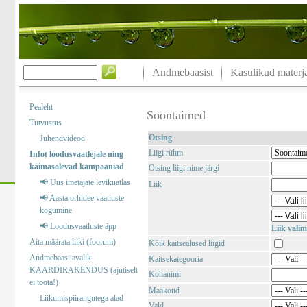
Andmebaasist
Kasulikud materja
Pealeht
Soontaimed
Tutvustus
Otsing
Juhendvideod
Liigi rühm
Infot loodusvaatlejale ning
käimasolevad kampaaniad
Otsing liigi nime järgi
📢 Uus imetajate levikuatlas
Liik
📢 Aasta orhidee vaatluste
kogumine
📢 Loodusvaatluste äpp
Liik valim
Aita määrata liiki (foorum)
Kõik kaitsealused liigid
Andmebaasi avalik
Kaitsekategooria
KAARDIRAKENDUS (ajutiselt
Kohanimi
ei tööta!)
Maakond
Liikumispiirangutega alad
Vald