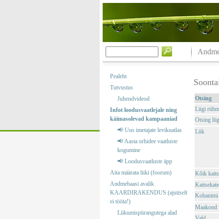
Andmeb
Pealeht
Soonta
Tutvustus
Otsing
Juhendvideod
Liigi rüh
Infot loodusvaatlejale ning
käimasolevad kampaaniad
Otsing liig
📢 Uus imetajate levikuatlas
Liik
📢 Aasta orhidee vaatluste
kogumine
📢 Loodusvaatluste äpp
Aita määrata liiki (foorum)
Kõik kaits
Andmebaasi avalik
Kaitsekate
KAARDIRAKENDUS (ajutiselt
Kohanimi
ei tööta!)
Maakond
Liikumispiirangutega alad
Vald