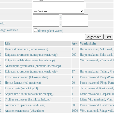
-
se kp
-
tidega vaatlused
(Kuva galerii vaates)
Liik
Arv
Vaatluskoht
6
Datura stramonium (harilik ogaõun)
1
Harju maakond, Saku vald,
6
Epipactis atrorubens (tumepunane neiuvaip)
200
Harju maakond, Saku vald,
6
Epipactis helleborine (laialehine neiuvaip)
Võru maakond, Võru vald, 
6
Anacamptis pyramidalis (püramiid-koerakäpp)
6
Epipactis atrorubens (tumepunane neiuvaip)
17
Harju maakond, Tallinn, Mu
6
Phyteuma spicatum (tähk-rapuntsel)
4
Pärnu maakond, Põhja-Pärn
6
Holcus lanatus (vill-mesihein)
20
Pärnu maakond, Põhja-Pärn
6
Listera ovata (suur käopõll)
4
Tartu maakond, Kastre vald,
6
Asplenium ruta-muraria (müür-raunjalg)
1
Lääne maakond, Haapsalu l
6
Trollius europaeus (harilik kullerkupp)
4
Lääne-Viru maakond, Vinni v
6
Anemone x lipsiensis (värdülane)
500
Pärnu maakond, Häädemeeste
6
Anemone nemorosa (võsaülane)
1000
Võru maakond, Rõuge vald,