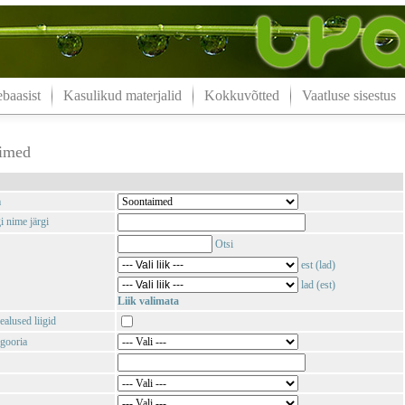
aasist
Kasulikud materjalid
Kokkuvõtted
Vaatluse sisestus
imed
m
i nime järgi
Otsi
est (lad)
lad (est)
Liik valimata
ealused liigid
gooria