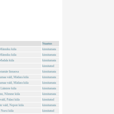
Staatus
 Männiku küla
kinnitamata
 Männiku küla
kinnitamata
Madala küla
kinnitamata
kinnitatud
stamäe linnaosa
kinnitamata
umaa vald, Mädara küla
kinnitamata
umaa vald, Mädara küla
kinnitamata
 Lääniste küla
kinnitamata
inn, Nõmme küla
kinnitamata
ald, Palasi küla
kinnitatud
 vald, Nepste küla
kinnitamata
 Nursi küla
kinnitatud