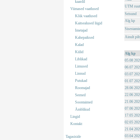
kaardil
UTM ruut
Viimased vaatlused
Seisund
Kõik vaatlused
Alg kp
Kaitsealused liigid
Sisestami
Imetajad
Ainult pil
Kahepaiksed
Kalad
Kiilid
Alg kp
Liblikad
05.08 202
Limused
06.07 202
Linnud
03.07 202
Putukad
01.07 202
Roomajad
28.06 202
22.06 202
Seened
21.06 202
Soontaimed
07.06 202
Ämblikud
17.05 202
Lingid
02.05 202
Kontakt
21.04 202
03.04 202
Tagasiside