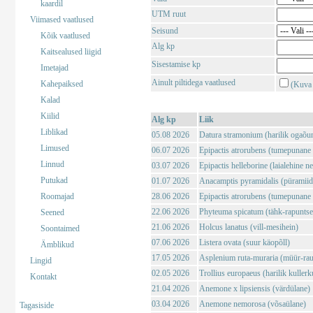
kaardil
UTM ruut
Viimased vaatlused
Seisund
Kõik vaatlused
Alg kp
Kaitsealused liigid
Sisestamise kp
Imetajad
Ainult piltidega vaatlused
Kahepaiksed
(Kuva 
Kalad
Kiilid
Alg kp
Liik
Liblikad
05.08 2026
Datura stramonium (harilik ogaõu
Limused
06.07 2026
Epipactis atrorubens (tumepunane 
Linnud
03.07 2026
Epipactis helleborine (laialehine n
Putukad
01.07 2026
Anacamptis pyramidalis (püramii
Roomajad
28.06 2026
Epipactis atrorubens (tumepunane 
22.06 2026
Phyteuma spicatum (tähk-rapuntse
Seened
21.06 2026
Holcus lanatus (vill-mesihein)
Soontaimed
07.06 2026
Listera ovata (suur käopõll)
Ämblikud
17.05 2026
Asplenium ruta-muraria (müür-rau
Lingid
02.05 2026
Trollius europaeus (harilik kuller
Kontakt
21.04 2026
Anemone x lipsiensis (värdülane)
03.04 2026
Anemone nemorosa (võsaülane)
Tagasiside