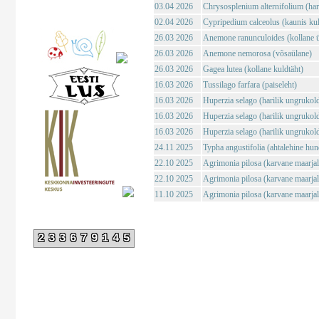
03.04 2026
Chrysosplenium alternifolium (haril
02.04 2026
Cypripedium calceolus (kaunis ku
26.03 2026
Anemone ranunculoides (kollane ü
26.03 2026
Anemone nemorosa (võsaülane)
26.03 2026
Gagea lutea (kollane kuldtäht)
16.03 2026
Tussilago farfara (paiseleht)
16.03 2026
Huperzia selago (harilik ungrukol
16.03 2026
Huperzia selago (harilik ungrukol
16.03 2026
Huperzia selago (harilik ungrukol
24.11 2025
Typha angustifolia (ahtalehine hun
22.10 2025
Agrimonia pilosa (karvane maarja
22.10 2025
Agrimonia pilosa (karvane maarja
11.10 2025
Agrimonia pilosa (karvane maarja
233679145