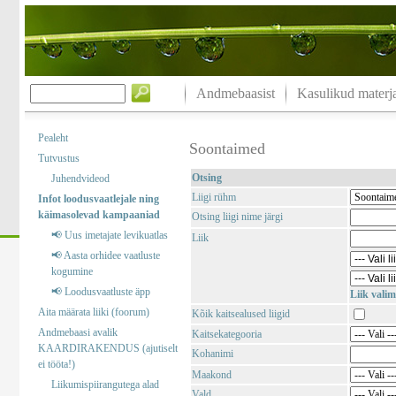
Andmebaasist
Kasulikud materja
Pealeht
Soontaimed
Tutvustus
Otsing
Juhendvideod
Liigi rühm
Infot loodusvaatlejale ning
käimasolevad kampaaniad
Otsing liigi nime järgi
📢 Uus imetajate levikuatlas
Liik
📢 Aasta orhidee vaatluste
kogumine
📢 Loodusvaatluste äpp
Liik valim
Aita määrata liiki (foorum)
Kõik kaitsealused liigid
Andmebaasi avalik
Kaitsekategooria
KAARDIRAKENDUS (ajutiselt
Kohanimi
ei tööta!)
Maakond
Liikumispiirangutega alad
Vald