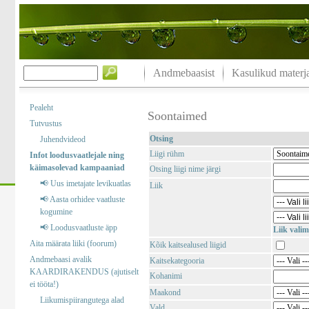
Andmebaasist
Kasulikud materja
Pealeht
Soontaimed
Tutvustus
Otsing
Juhendvideod
Liigi rühm
Infot loodusvaatlejale ning
käimasolevad kampaaniad
Otsing liigi nime järgi
📢 Uus imetajate levikuatlas
Liik
📢 Aasta orhidee vaatluste
kogumine
📢 Loodusvaatluste äpp
Liik valim
Aita määrata liiki (foorum)
Kõik kaitsealused liigid
Andmebaasi avalik
Kaitsekategooria
KAARDIRAKENDUS (ajutiselt
Kohanimi
ei tööta!)
Maakond
Liikumispiirangutega alad
Vald