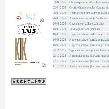
03.04 2026
Chrysosplenium alternifolium (haril
02.04 2026
Cypripedium calceolus (kaunis ku
26.03 2026
Anemone ranunculoides (kollane ü
26.03 2026
Anemone nemorosa (võsaülane)
26.03 2026
Gagea lutea (kollane kuldtäht)
16.03 2026
Tussilago farfara (paiseleht)
16.03 2026
Huperzia selago (harilik ungrukol
16.03 2026
Huperzia selago (harilik ungrukol
16.03 2026
Huperzia selago (harilik ungrukol
24.11 2025
Typha angustifolia (ahtalehine hun
22.10 2025
Agrimonia pilosa (karvane maarja
22.10 2025
Agrimonia pilosa (karvane maarja
11.10 2025
Agrimonia pilosa (karvane maarja
232771790