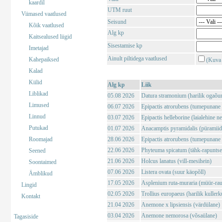
kaardil
UTM ruut
Viimased vaatlused
Seisund
Kõik vaatlused
Alg kp
Kaitsealused liigid
Sisestamise kp
Imetajad
Ainult piltidega vaatlused
Kahepaiksed
(Kuva 
Kalad
Kiilid
Alg kp
Liik
Liblikad
05.08 2026
Datura stramonium (harilik ogaõu
Limused
06.07 2026
Epipactis atrorubens (tumepunane 
Linnud
03.07 2026
Epipactis helleborine (laialehine n
Putukad
01.07 2026
Anacamptis pyramidalis (püramii
Roomajad
28.06 2026
Epipactis atrorubens (tumepunane 
22.06 2026
Phyteuma spicatum (tähk-rapuntse
Seened
21.06 2026
Holcus lanatus (vill-mesihein)
Soontaimed
07.06 2026
Listera ovata (suur käopõll)
Ämblikud
17.05 2026
Asplenium ruta-muraria (müür-rau
Lingid
02.05 2026
Trollius europaeus (harilik kuller
Kontakt
21.04 2026
Anemone x lipsiensis (värdülane)
03.04 2026
Anemone nemorosa (võsaülane)
Tagasiside