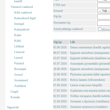
kaardil
UTM ruut
Viimased vaatlused
Seisund
Kõik vaatlused
Alg kp
Kaitsealused liigid
Sisestamise kp
Imetajad
Ainult piltidega vaatlused
Kahepaiksed
(Kuva 
Kalad
Kiilid
Alg kp
Liik
Liblikad
05.08 2026
Datura stramonium (harilik ogaõu
Limused
06.07 2026
Epipactis atrorubens (tumepunane 
Linnud
03.07 2026
Epipactis helleborine (laialehine n
Putukad
01.07 2026
Anacamptis pyramidalis (püramii
Roomajad
28.06 2026
Epipactis atrorubens (tumepunane 
22.06 2026
Phyteuma spicatum (tähk-rapuntse
Seened
21.06 2026
Holcus lanatus (vill-mesihein)
Soontaimed
07.06 2026
Listera ovata (suur käopõll)
Ämblikud
17.05 2026
Asplenium ruta-muraria (müür-rau
Lingid
02.05 2026
Trollius europaeus (harilik kuller
Kontakt
21.04 2026
Anemone x lipsiensis (värdülane)
03.04 2026
Anemone nemorosa (võsaülane)
Tagasiside