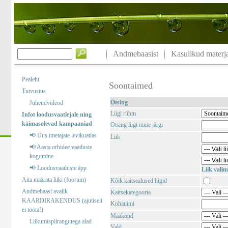
Andmebaasist
Kasulikud materja
Pealeht
Soontaimed
Tutvustus
Otsing
Juhendvideod
Liigi rühm
Infot loodusvaatlejale ning
käimasolevad kampaaniad
Otsing liigi nime järgi
📢 Uus imetajate levikuatlas
Liik
📢 Aasta orhidee vaatluste
kogumine
📢 Loodusvaatluste äpp
Liik valim
Aita määrata liiki (foorum)
Kõik kaitsealused liigid
Andmebaasi avalik
Kaitsekategooria
KAARDIRAKENDUS (ajutiselt
Kohanimi
ei tööta!)
Maakond
Liikumispiirangutega alad
Vald