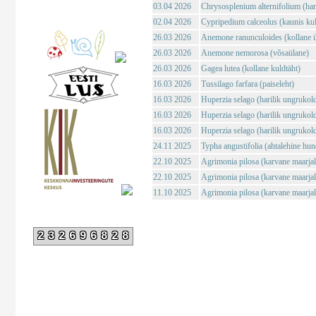
03.04 2026
Chrysosplenium alternifolium (haril
02.04 2026
Cypripedium calceolus (kaunis ku
26.03 2026
Anemone ranunculoides (kollane ü
26.03 2026
Anemone nemorosa (võsaülane)
26.03 2026
Gagea lutea (kollane kuldtäht)
16.03 2026
Tussilago farfara (paiseleht)
16.03 2026
Huperzia selago (harilik ungrukol
16.03 2026
Huperzia selago (harilik ungrukol
16.03 2026
Huperzia selago (harilik ungrukol
24.11 2025
Typha angustifolia (ahtalehine hun
22.10 2025
Agrimonia pilosa (karvane maarja
22.10 2025
Agrimonia pilosa (karvane maarja
11.10 2025
Agrimonia pilosa (karvane maarja
232696828