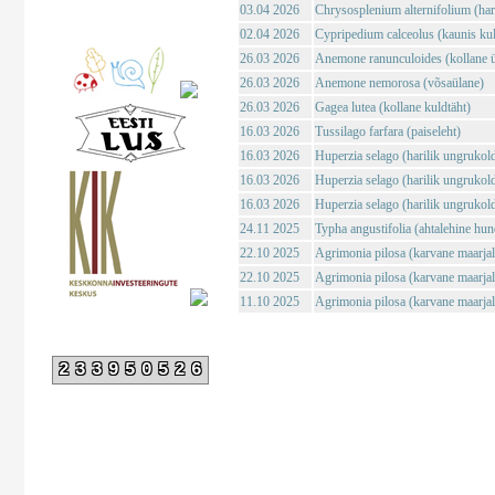
03.04 2026
Chrysosplenium alternifolium (haril
02.04 2026
Cypripedium calceolus (kaunis ku
26.03 2026
Anemone ranunculoides (kollane ü
26.03 2026
Anemone nemorosa (võsaülane)
26.03 2026
Gagea lutea (kollane kuldtäht)
16.03 2026
Tussilago farfara (paiseleht)
16.03 2026
Huperzia selago (harilik ungrukol
16.03 2026
Huperzia selago (harilik ungrukol
16.03 2026
Huperzia selago (harilik ungrukol
24.11 2025
Typha angustifolia (ahtalehine hun
22.10 2025
Agrimonia pilosa (karvane maarja
22.10 2025
Agrimonia pilosa (karvane maarja
11.10 2025
Agrimonia pilosa (karvane maarja
233950526