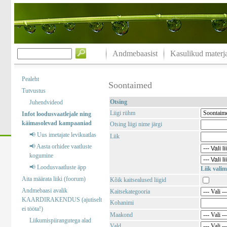
Andmebaasist
Kasulikud materja
Pealeht
Soontaimed
Tutvustus
Otsing
Juhendvideod
Liigi rühm
Infot loodusvaatlejale ning
käimasolevad kampaaniad
Otsing liigi nime järgi
📢 Uus imetajate levikuatlas
Liik
📢 Aasta orhidee vaatluste
kogumine
📢 Loodusvaatluste äpp
Liik valim
Aita määrata liiki (foorum)
Kõik kaitsealused liigid
Andmebaasi avalik
Kaitsekategooria
KAARDIRAKENDUS (ajutiselt
Kohanimi
ei tööta!)
Maakond
Liikumispiirangutega alad
Vald