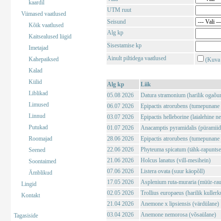
kaardil
UTM ruut
Viimased vaatlused
Seisund
Kõik vaatlused
Alg kp
Kaitsealused liigid
Sisestamise kp
Imetajad
Ainult piltidega vaatlused
Kahepaiksed
(Kuva 
Kalad
Kiilid
Alg kp
Liik
Liblikad
05.08 2026
Datura stramonium (harilik ogaõu
Limused
06.07 2026
Epipactis atrorubens (tumepunane 
Linnud
03.07 2026
Epipactis helleborine (laialehine n
Putukad
01.07 2026
Anacamptis pyramidalis (püramii
Roomajad
28.06 2026
Epipactis atrorubens (tumepunane 
22.06 2026
Phyteuma spicatum (tähk-rapuntse
Seened
21.06 2026
Holcus lanatus (vill-mesihein)
Soontaimed
07.06 2026
Listera ovata (suur käopõll)
Ämblikud
17.05 2026
Asplenium ruta-muraria (müür-rau
Lingid
02.05 2026
Trollius europaeus (harilik kuller
Kontakt
21.04 2026
Anemone x lipsiensis (värdülane)
03.04 2026
Anemone nemorosa (võsaülane)
Tagasiside