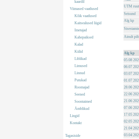
kaardil
UTM ruut
Viimased vaatlused
Seisund
Kõik vaatlused
Alg kp
Kaitsealused liigid
Sisestami
Imetajad
Ainult pil
Kahepaiksed
Kalad
Kiilid
Alg kp
Liblikad
05.08 202
Limused
06.07 202
Linnud
03.07 202
Putukad
01.07 202
Roomajad
28.06 202
22.06 202
Seened
21.06 202
Soontaimed
07.06 202
Ämblikud
17.05 202
Lingid
02.05 202
Kontakt
21.04 202
03.04 202
Tagasiside