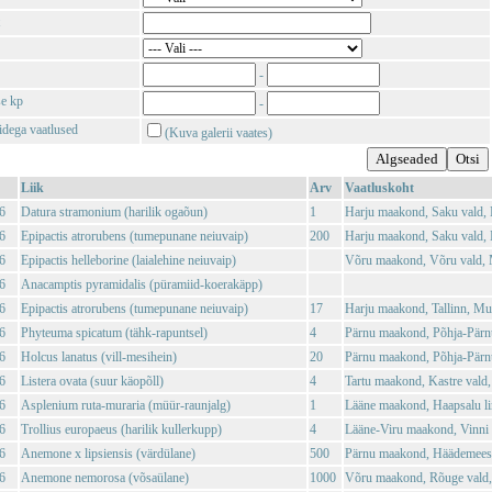
-
se kp
-
tidega vaatlused
(Kuva galerii vaates)
Liik
Arv
Vaatluskoht
6
Datura stramonium (harilik ogaõun)
1
Harju maakond, Saku vald,
6
Epipactis atrorubens (tumepunane neiuvaip)
200
Harju maakond, Saku vald,
6
Epipactis helleborine (laialehine neiuvaip)
Võru maakond, Võru vald, 
6
Anacamptis pyramidalis (püramiid-koerakäpp)
6
Epipactis atrorubens (tumepunane neiuvaip)
17
Harju maakond, Tallinn, Mu
6
Phyteuma spicatum (tähk-rapuntsel)
4
Pärnu maakond, Põhja-Pärn
6
Holcus lanatus (vill-mesihein)
20
Pärnu maakond, Põhja-Pärn
6
Listera ovata (suur käopõll)
4
Tartu maakond, Kastre vald,
6
Asplenium ruta-muraria (müür-raunjalg)
1
Lääne maakond, Haapsalu l
6
Trollius europaeus (harilik kullerkupp)
4
Lääne-Viru maakond, Vinni v
6
Anemone x lipsiensis (värdülane)
500
Pärnu maakond, Häädemeeste
6
Anemone nemorosa (võsaülane)
1000
Võru maakond, Rõuge vald,