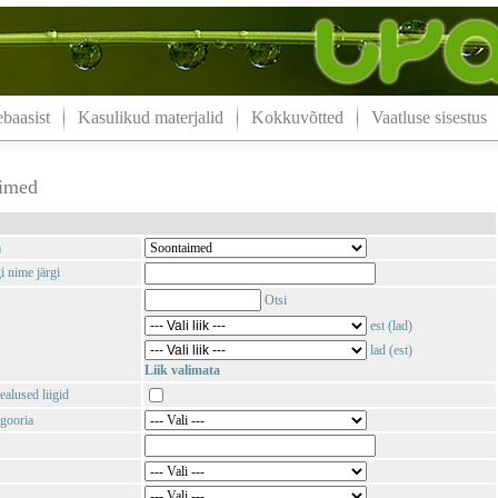
aasist
Kasulikud materjalid
Kokkuvõtted
Vaatluse sisestus
imed
m
i nime järgi
Otsi
est (lad)
lad (est)
Liik valimata
ealused liigid
gooria