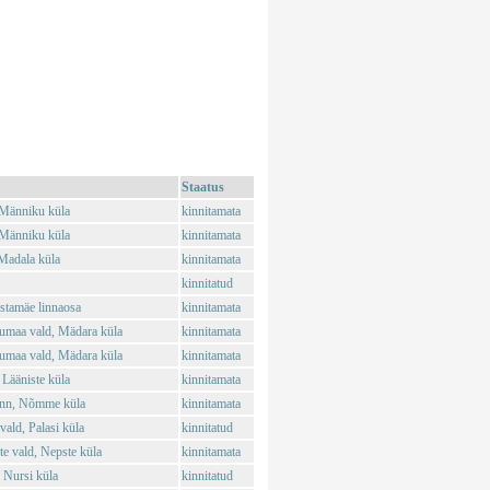
Staatus
 Männiku küla
kinnitamata
 Männiku küla
kinnitamata
Madala küla
kinnitamata
kinnitatud
stamäe linnaosa
kinnitamata
umaa vald, Mädara küla
kinnitamata
umaa vald, Mädara küla
kinnitamata
 Lääniste küla
kinnitamata
inn, Nõmme küla
kinnitamata
ald, Palasi küla
kinnitatud
 vald, Nepste küla
kinnitamata
 Nursi küla
kinnitatud