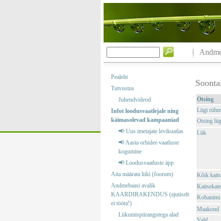
Andmeb
Pealeht
Soonta
Tutvustus
Otsing
Juhendvideod
Liigi rüh
Infot loodusvaatlejale ning
käimasolevad kampaaniad
Otsing liig
📢 Uus imetajate levikuatlas
Liik
📢 Aasta orhidee vaatluste
kogumine
📢 Loodusvaatluste äpp
Aita määrata liiki (foorum)
Kõik kaits
Andmebaasi avalik
Kaitsekate
KAARDIRAKENDUS (ajutiselt
Kohanimi
ei tööta!)
Maakond
Liikumispiirangutega alad
Vald