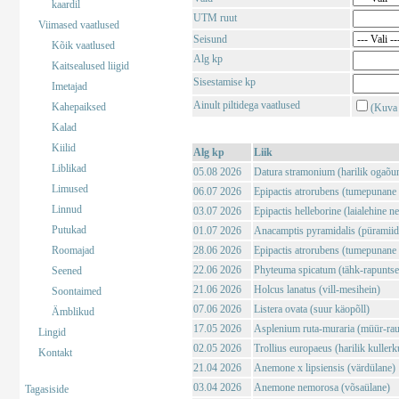
kaardil
UTM ruut
Viimased vaatlused
Seisund
Kõik vaatlused
Alg kp
Kaitsealused liigid
Sisestamise kp
Imetajad
Ainult piltidega vaatlused
Kahepaiksed
(Kuva 
Kalad
Kiilid
Alg kp
Liik
Liblikad
05.08 2026
Datura stramonium (harilik ogaõu
Limused
06.07 2026
Epipactis atrorubens (tumepunane 
Linnud
03.07 2026
Epipactis helleborine (laialehine n
Putukad
01.07 2026
Anacamptis pyramidalis (püramii
Roomajad
28.06 2026
Epipactis atrorubens (tumepunane 
22.06 2026
Phyteuma spicatum (tähk-rapuntse
Seened
21.06 2026
Holcus lanatus (vill-mesihein)
Soontaimed
07.06 2026
Listera ovata (suur käopõll)
Ämblikud
17.05 2026
Asplenium ruta-muraria (müür-rau
Lingid
02.05 2026
Trollius europaeus (harilik kuller
Kontakt
21.04 2026
Anemone x lipsiensis (värdülane)
03.04 2026
Anemone nemorosa (võsaülane)
Tagasiside