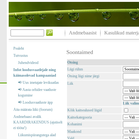
Andmebaasist
Kasulikud materja
Pealeht
Soontaimed
Tutvustus
Otsing
Juhendvideod
Liigi rühm
Infot loodusvaatlejale ning
käimasolevad kampaaniad
Otsing liigi nime järgi
📢 Uus imetajate levikuatlas
Liik
📢 Aasta orhidee vaatluste
kogumine
📢 Loodusvaatluste äpp
Liik valim
Aita määrata liiki (foorum)
Kõik kaitsealused liigid
Andmebaasi avalik
Kaitsekategooria
KAARDIRAKENDUS (ajutiselt
Kohanimi
ei tööta!)
Maakond
Liikumispiirangutega alad
Vald