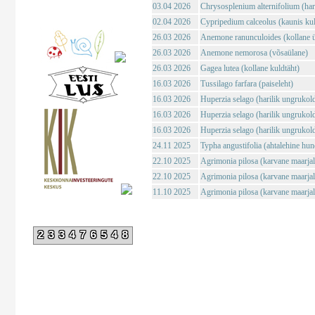
03.04 2026
Chrysosplenium alternifolium (haril
02.04 2026
Cypripedium calceolus (kaunis ku
26.03 2026
Anemone ranunculoides (kollane ü
26.03 2026
Anemone nemorosa (võsaülane)
26.03 2026
Gagea lutea (kollane kuldtäht)
16.03 2026
Tussilago farfara (paiseleht)
16.03 2026
Huperzia selago (harilik ungrukol
16.03 2026
Huperzia selago (harilik ungrukol
16.03 2026
Huperzia selago (harilik ungrukol
24.11 2025
Typha angustifolia (ahtalehine hun
22.10 2025
Agrimonia pilosa (karvane maarja
22.10 2025
Agrimonia pilosa (karvane maarja
11.10 2025
Agrimonia pilosa (karvane maarja
233476548