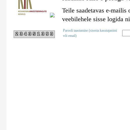
Teile saadetavas e-mailis 
veebilehele sisse logida n
Parooli taastamine (sisesta kasutajanimi
234351393
või email)