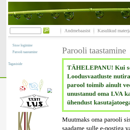
Andmebaasist
Kasulikud materja
Sisse logimine
Parooli taastamine
Parooli taastamine
Tagasiside
TÄHELEPANU! Kui soovi
Loodusvaatluste nutirak
parool toimib ainult ve
unustanud oma LVA kasu
ühendust kasutajatoeg
Muutmaks oma parooli sise
saadame sulle e-postiga va