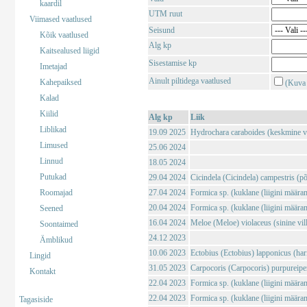
kaardil
UTM ruut
Viimased vaatlused
Seisund
Kõik vaatlused
Alg kp
Kaitsealused liigid
Sisestamise kp
Imetajad
Ainult piltidega vaatlused
Kahepaiksed
(Kuva 
Kalad
Kiilid
Alg kp
Liik
Liblikad
19.09 2025
Hydrochara caraboides (keskmine v
Limused
25.06 2024
Linnud
18.05 2024
Putukad
29.04 2024
Cicindela (Cicindela) campestris (põl
Roomajad
27.04 2024
Formica sp. (kuklane (liigini määra
20.04 2024
Formica sp. (kuklane (liigini määra
Seened
16.04 2024
Meloe (Meloe) violaceus (sinine vil
Soontaimed
24.12 2023
Ämblikud
10.06 2023
Ectobius (Ectobius) lapponicus (har
Lingid
31.05 2023
Carpocoris (Carpocoris) purpureipe
Kontakt
22.04 2023
Formica sp. (kuklane (liigini määra
22.04 2023
Formica sp. (kuklane (liigini määra
Tagasiside