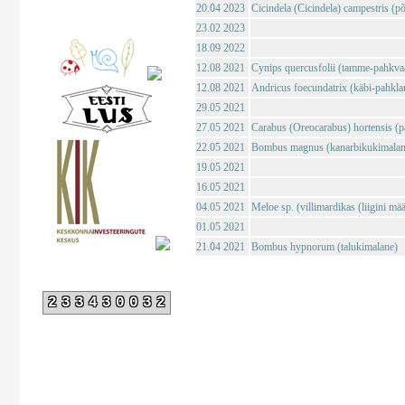
20.04 2023
Cicindela (Cicindela) campestris (põl
23.02 2023
18.09 2022
12.08 2021
Cynips quercusfolii (tamme-pahkva
12.08 2021
Andricus foecundatrix (käbi-pahkla
29.05 2021
27.05 2021
Carabus (Oreocarabus) hortensis (p
22.05 2021
Bombus magnus (kanarbikukimalan
19.05 2021
16.05 2021
04.05 2021
Meloe sp. (villimardikas (liigini mä
01.05 2021
21.04 2021
Bombus hypnorum (talukimalane)
233430032