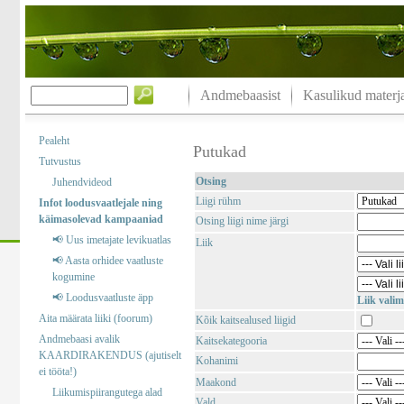
Andmebaasist
Kasulikud materja
Pealeht
Putukad
Tutvustus
Otsing
Juhendvideod
Liigi rühm
Infot loodusvaatlejale ning
käimasolevad kampaaniad
Otsing liigi nime järgi
📢 Uus imetajate levikuatlas
Liik
📢 Aasta orhidee vaatluste
kogumine
📢 Loodusvaatluste äpp
Liik valim
Aita määrata liiki (foorum)
Kõik kaitsealused liigid
Andmebaasi avalik
Kaitsekategooria
KAARDIRAKENDUS (ajutiselt
Kohanimi
ei tööta!)
Maakond
Liikumispiirangutega alad
Vald