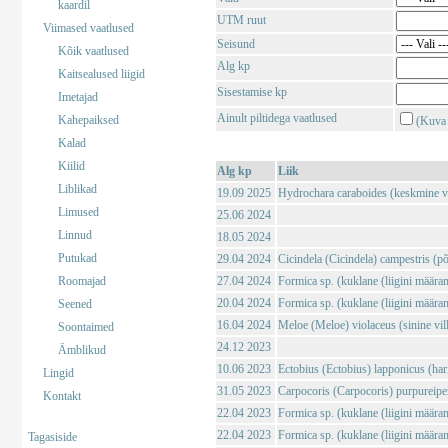
kaardil
UTM ruut
Viimased vaatlused
Seisund
Kõik vaatlused
Alg kp
Kaitsealused liigid
Sisestamise kp
Imetajad
Ainult piltidega vaatlused
Kahepaiksed
(Kuva 
Kalad
Kiilid
Alg kp
Liik
Liblikad
19.09 2025
Hydrochara caraboides (keskmine v
Limused
25.06 2024
Linnud
18.05 2024
Putukad
29.04 2024
Cicindela (Cicindela) campestris (põl
Roomajad
27.04 2024
Formica sp. (kuklane (liigini määra
20.04 2024
Formica sp. (kuklane (liigini määra
Seened
16.04 2024
Meloe (Meloe) violaceus (sinine vil
Soontaimed
24.12 2023
Ämblikud
10.06 2023
Ectobius (Ectobius) lapponicus (har
Lingid
31.05 2023
Carpocoris (Carpocoris) purpureipe
Kontakt
22.04 2023
Formica sp. (kuklane (liigini määra
22.04 2023
Formica sp. (kuklane (liigini määra
Tagasiside