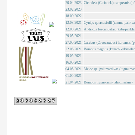
20.04 2023
Cicindela (Cicindela) campestris (põl
23.02 2023
18.09 2022
12.08 2021
Cynips quercusfolii (tamme-pahkva
12.08 2021
Andricus foecundatrix (käbi-pahkla
29.05 2021
27.05 2021
Carabus (Oreocarabus) hortensis (p
22.05 2021
Bombus magnus (kanarbikukimalan
19.05 2021
16.05 2021
04.05 2021
Meloe sp. (villimardikas (liigini mä
01.05 2021
21.04 2021
Bombus hypnorum (talukimalane)
233392327