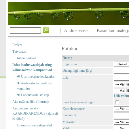
Andmebaasist
Kasulikud materja
Pealeht
Putukad
Tutvustus
Otsing
Juhendvideod
Liigi rühm
Infot loodusvaatlejale ning
käimasolevad kampaaniad
Otsing liigi nime järgi
📢 Uus imetajate levikuatlas
Liik
📢 Aasta orhidee vaatluste
kogumine
📢 Loodusvaatluste äpp
Liik valim
Aita määrata liiki (foorum)
Kõik kaitsealused liigid
Andmebaasi avalik
Kaitsekategooria
KAARDIRAKENDUS (ajutiselt
Kohanimi
ei tööta!)
Maakond
Liikumispiirangutega alad
Vald