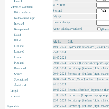
kaardil
UTM ruut
Viimased vaatlused
Seisund
Kõik vaatlused
Alg kp
Kaitsealused liigid
Sisestamise kp
Imetajad
Ainult piltidega vaatlused
Kahepaiksed
(Kuva 
Kalad
Kiilid
Alg kp
Liik
Liblikad
19.09 2025
Hydrochara caraboides (keskmine v
Limused
25.06 2024
Linnud
18.05 2024
Putukad
29.04 2024
Cicindela (Cicindela) campestris (põl
Roomajad
27.04 2024
Formica sp. (kuklane (liigini määra
20.04 2024
Formica sp. (kuklane (liigini määra
Seened
16.04 2024
Meloe (Meloe) violaceus (sinine vil
Soontaimed
24.12 2023
Ämblikud
10.06 2023
Ectobius (Ectobius) lapponicus (har
Lingid
31.05 2023
Carpocoris (Carpocoris) purpureipe
Kontakt
22.04 2023
Formica sp. (kuklane (liigini määra
22.04 2023
Formica sp. (kuklane (liigini määra
Tagasiside