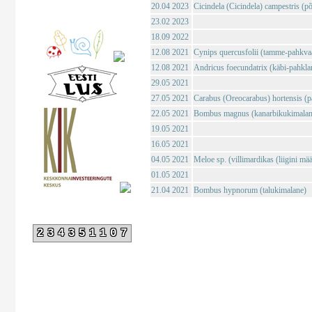
20.04 2023
Cicindela (Cicindela) campestris (põl
23.02 2023
18.09 2022
12.08 2021
Cynips quercusfolii (tamme-pahkva
12.08 2021
Andricus foecundatrix (käbi-pahkla
29.05 2021
27.05 2021
Carabus (Oreocarabus) hortensis (p
22.05 2021
Bombus magnus (kanarbikukimalan
19.05 2021
16.05 2021
04.05 2021
Meloe sp. (villimardikas (liigini mä
01.05 2021
21.04 2021
Bombus hypnorum (talukimalane)
234351107