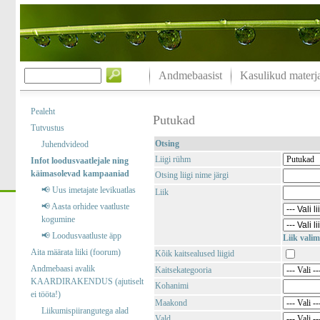
Andmebaasist
Kasulikud materja
Pealeht
Putukad
Tutvustus
Otsing
Juhendvideod
Liigi rühm
Infot loodusvaatlejale ning
käimasolevad kampaaniad
Otsing liigi nime järgi
📢 Uus imetajate levikuatlas
Liik
📢 Aasta orhidee vaatluste
kogumine
📢 Loodusvaatluste äpp
Liik valim
Aita määrata liiki (foorum)
Kõik kaitsealused liigid
Andmebaasi avalik
Kaitsekategooria
KAARDIRAKENDUS (ajutiselt
Kohanimi
ei tööta!)
Maakond
Liikumispiirangutega alad
Vald