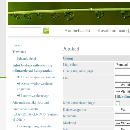
Andmebaasist
Kasulikud materja
Pealeht
Putukad
Tutvustus
Otsing
Juhendvideod
Liigi rühm
Infot loodusvaatlejale ning
käimasolevad kampaaniad
Otsing liigi nime järgi
📢 Uus imetajate levikuatlas
Liik
📢 Aasta orhidee vaatluste
kogumine
📢 Loodusvaatluste äpp
Liik valim
Aita määrata liiki (foorum)
Kõik kaitsealused liigid
Andmebaasi avalik
Kaitsekategooria
KAARDIRAKENDUS (ajutiselt
Kohanimi
ei tööta!)
Maakond
Liikumispiirangutega alad
Vald