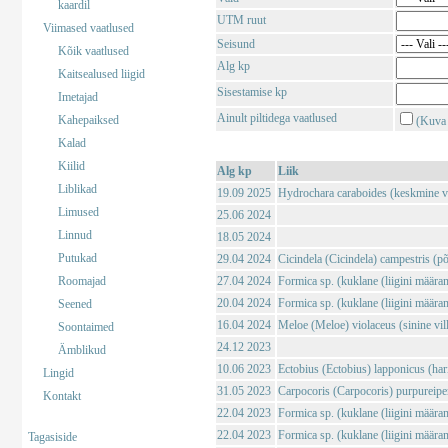
kaardil
UTM ruut
Viimased vaatlused
Seisund
Kõik vaatlused
Alg kp
Kaitsealused liigid
Sisestamise kp
Imetajad
Ainult piltidega vaatlused
Kahepaiksed
(Kuva 
Kalad
Kiilid
Alg kp
Liik
Liblikad
19.09 2025
Hydrochara caraboides (keskmine v
Limused
25.06 2024
Linnud
18.05 2024
Putukad
29.04 2024
Cicindela (Cicindela) campestris (põl
Roomajad
27.04 2024
Formica sp. (kuklane (liigini määra
20.04 2024
Formica sp. (kuklane (liigini määra
Seened
16.04 2024
Meloe (Meloe) violaceus (sinine vil
Soontaimed
24.12 2023
Ämblikud
10.06 2023
Ectobius (Ectobius) lapponicus (har
Lingid
31.05 2023
Carpocoris (Carpocoris) purpureipe
Kontakt
22.04 2023
Formica sp. (kuklane (liigini määra
22.04 2023
Formica sp. (kuklane (liigini määra
Tagasiside