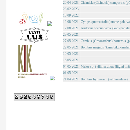
20.04 2023
Cicindela (Cicindela) campestris (põl
23.02 2023
18.09 2022
12.08 2021
Cynips quercusfolii (tamme-pahkva
12.08 2021
Andricus foecundatrix (käbi-pahkla
29.05 2021
27.05 2021
Carabus (Oreocarabus) hortensis (p
22.05 2021
Bombus magnus (kanarbikukimalan
19.05 2021
16.05 2021
04.05 2021
Meloe sp. (villimardikas (liigini mä
01.05 2021
21.04 2021
Bombus hypnorum (talukimalane)
232540745