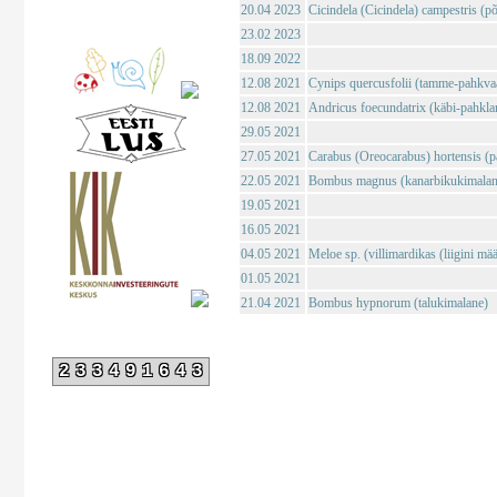
20.04 2023
Cicindela (Cicindela) campestris (põl
23.02 2023
18.09 2022
12.08 2021
Cynips quercusfolii (tamme-pahkva
12.08 2021
Andricus foecundatrix (käbi-pahkla
29.05 2021
27.05 2021
Carabus (Oreocarabus) hortensis (p
22.05 2021
Bombus magnus (kanarbikukimalan
19.05 2021
16.05 2021
04.05 2021
Meloe sp. (villimardikas (liigini mä
01.05 2021
21.04 2021
Bombus hypnorum (talukimalane)
233491643