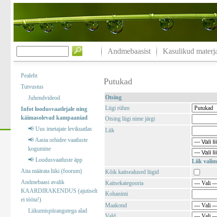
Andmebaasist
Kasulikud materja
Pealeht
Putukad
Tutvustus
Otsing
Juhendvideod
Liigi rühm
Infot loodusvaatlejale ning
käimasolevad kampaaniad
Otsing liigi nime järgi
📢 Uus imetajate levikuatlas
Liik
📢 Aasta orhidee vaatluste
kogumine
📢 Loodusvaatluste äpp
Liik valim
Aita määrata liiki (foorum)
Kõik kaitsealused liigid
Andmebaasi avalik
Kaitsekategooria
KAARDIRAKENDUS (ajutiselt
Kohanimi
ei tööta!)
Maakond
Liikumispiirangutega alad
Vald