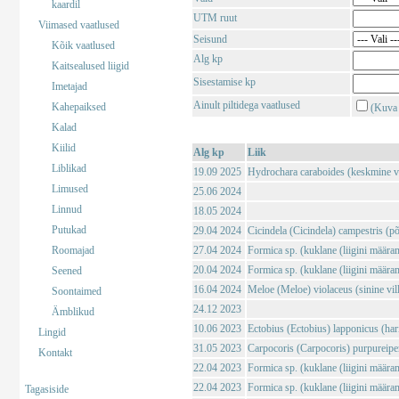
kaardil
UTM ruut
Viimased vaatlused
Seisund
Kõik vaatlused
Alg kp
Kaitsealused liigid
Sisestamise kp
Imetajad
Ainult piltidega vaatlused
Kahepaiksed
(Kuva 
Kalad
Kiilid
Alg kp
Liik
Liblikad
19.09 2025
Hydrochara caraboides (keskmine v
Limused
25.06 2024
Linnud
18.05 2024
Putukad
29.04 2024
Cicindela (Cicindela) campestris (põl
Roomajad
27.04 2024
Formica sp. (kuklane (liigini määra
20.04 2024
Formica sp. (kuklane (liigini määra
Seened
16.04 2024
Meloe (Meloe) violaceus (sinine vil
Soontaimed
24.12 2023
Ämblikud
10.06 2023
Ectobius (Ectobius) lapponicus (har
Lingid
31.05 2023
Carpocoris (Carpocoris) purpureipe
Kontakt
22.04 2023
Formica sp. (kuklane (liigini määra
22.04 2023
Formica sp. (kuklane (liigini määra
Tagasiside