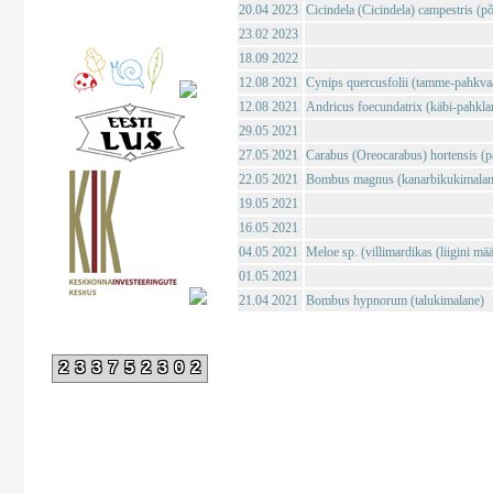
20.04 2023
Cicindela (Cicindela) campestris (põl
23.02 2023
18.09 2022
12.08 2021
Cynips quercusfolii (tamme-pahkva
12.08 2021
Andricus foecundatrix (käbi-pahkla
29.05 2021
27.05 2021
Carabus (Oreocarabus) hortensis (p
22.05 2021
Bombus magnus (kanarbikukimalan
19.05 2021
16.05 2021
04.05 2021
Meloe sp. (villimardikas (liigini mä
01.05 2021
21.04 2021
Bombus hypnorum (talukimalane)
233752302