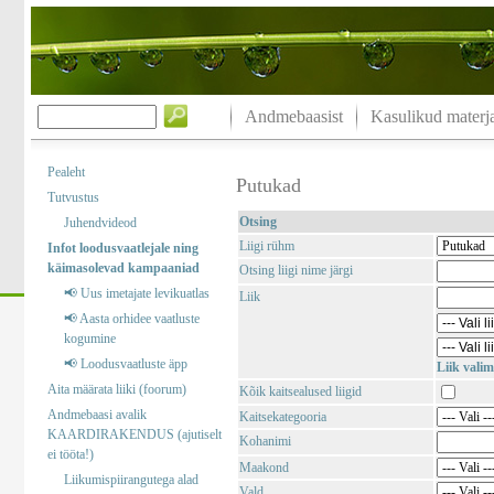
Andmebaasist
Kasulikud materja
Pealeht
Putukad
Tutvustus
Otsing
Juhendvideod
Liigi rühm
Infot loodusvaatlejale ning
käimasolevad kampaaniad
Otsing liigi nime järgi
📢 Uus imetajate levikuatlas
Liik
📢 Aasta orhidee vaatluste
kogumine
📢 Loodusvaatluste äpp
Liik valim
Aita määrata liiki (foorum)
Kõik kaitsealused liigid
Andmebaasi avalik
Kaitsekategooria
KAARDIRAKENDUS (ajutiselt
Kohanimi
ei tööta!)
Maakond
Liikumispiirangutega alad
Vald