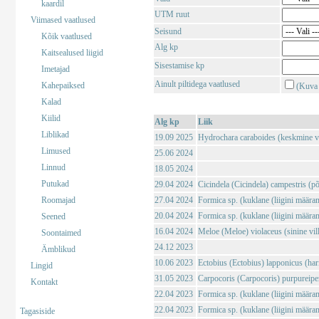
kaardil
UTM ruut
Viimased vaatlused
Seisund
Kõik vaatlused
Alg kp
Kaitsealused liigid
Sisestamise kp
Imetajad
Ainult piltidega vaatlused
Kahepaiksed
(Kuva 
Kalad
Kiilid
Alg kp
Liik
Liblikad
19.09 2025
Hydrochara caraboides (keskmine v
Limused
25.06 2024
Linnud
18.05 2024
Putukad
29.04 2024
Cicindela (Cicindela) campestris (põl
Roomajad
27.04 2024
Formica sp. (kuklane (liigini määra
20.04 2024
Formica sp. (kuklane (liigini määra
Seened
16.04 2024
Meloe (Meloe) violaceus (sinine vil
Soontaimed
24.12 2023
Ämblikud
10.06 2023
Ectobius (Ectobius) lapponicus (har
Lingid
31.05 2023
Carpocoris (Carpocoris) purpureipe
Kontakt
22.04 2023
Formica sp. (kuklane (liigini määra
22.04 2023
Formica sp. (kuklane (liigini määra
Tagasiside