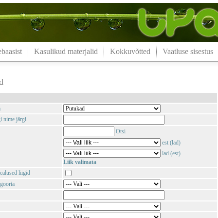
aasist
Kasulikud materjalid
Kokkuvõtted
Vaatluse sisestus
d
m
i nime järgi
Otsi
est (lad)
lad (est)
Liik valimata
ealused liigid
gooria