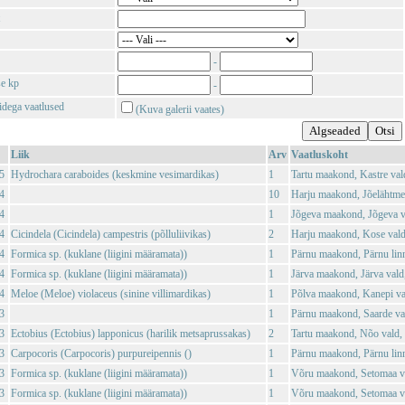
-
se kp
-
tidega vaatlused
(Kuva galerii vaates)
Liik
Arv
Vaatluskoht
5
Hydrochara caraboides (keskmine vesimardikas)
1
Tartu maakond, Kastre val
4
10
Harju maakond, Jõelähtme 
4
1
Jõgeva maakond, Jõgeva v
4
Cicindela (Cicindela) campestris (põlluliivikas)
2
Harju maakond, Kose vald
4
Formica sp. (kuklane (liigini määramata))
1
Pärnu maakond, Pärnu linn
4
Formica sp. (kuklane (liigini määramata))
1
Järva maakond, Järva vald,
4
Meloe (Meloe) violaceus (sinine villimardikas)
1
Põlva maakond, Kanepi val
3
1
Pärnu maakond, Saarde val
3
Ectobius (Ectobius) lapponicus (harilik metsaprussakas)
2
Tartu maakond, Nõo vald, 
3
Carpocoris (Carpocoris) purpureipennis ()
1
Pärnu maakond, Pärnu lin
3
Formica sp. (kuklane (liigini määramata))
1
Võru maakond, Setomaa va
3
Formica sp. (kuklane (liigini määramata))
1
Võru maakond, Setomaa va