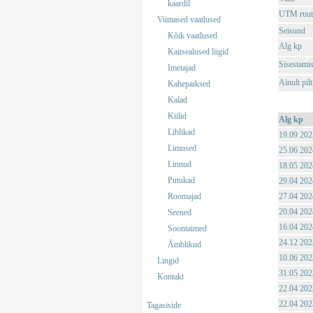
kaardil
UTM ruut
Viimased vaatlused
Seisund
Kõik vaatlused
Alg kp
Kaitsealused liigid
Sisestami
Imetajad
Ainult pil
Kahepaiksed
Kalad
Kiilid
Alg kp
Liblikad
19.09 202
Limused
25.06 202
Linnud
18.05 202
Putukad
29.04 202
Roomajad
27.04 202
20.04 202
Seened
16.04 202
Soontaimed
24.12 202
Ämblikud
10.06 202
Lingid
31.05 202
Kontakt
22.04 202
22.04 202
Tagasiside