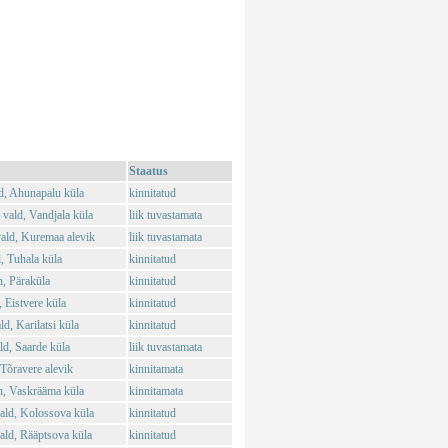
Staatus
d, Ahunapalu küla
kinnitatud
vald, Vandjala küla
liik tuvastamata
ald, Kuremaa alevik
liik tuvastamata
, Tuhala küla
kinnitatud
, Päraküla
kinnitatud
 Eistvere küla
kinnitatud
d, Karilatsi küla
kinnitatud
d, Saarde küla
liik tuvastamata
Tõravere alevik
kinnitamata
n, Vaskrääma küla
kinnitamata
ld, Kolossova küla
kinnitatud
ld, Rääptsova küla
kinnitatud