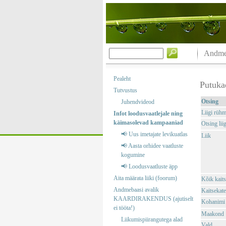
Andmeb
Pealeht
Putuka
Tutvustus
Otsing
Juhendvideod
Liigi rüh
Infot loodusvaatlejale ning
käimasolevad kampaaniad
Otsing liig
📢 Uus imetajate levikuatlas
Liik
📢 Aasta orhidee vaatluste
kogumine
📢 Loodusvaatluste äpp
Aita määrata liiki (foorum)
Kõik kaits
Andmebaasi avalik
Kaitsekate
KAARDIRAKENDUS (ajutiselt
Kohanimi
ei tööta!)
Maakond
Liikumispiirangutega alad
Vald