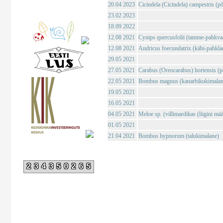
20.04 2023
Cicindela (Cicindela) campestris (põl
23.02 2023
18.09 2022
12.08 2021
Cynips quercusfolii (tamme-pahkva
12.08 2021
Andricus foecundatrix (käbi-pahkla
29.05 2021
27.05 2021
Carabus (Oreocarabus) hortensis (p
22.05 2021
Bombus magnus (kanarbikukimalan
19.05 2021
16.05 2021
04.05 2021
Meloe sp. (villimardikas (liigini mä
01.05 2021
21.04 2021
Bombus hypnorum (talukimalane)
234350265