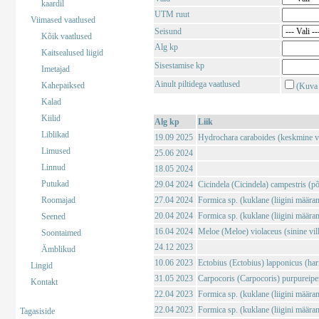
kaardil
UTM ruut
Viimased vaatlused
Seisund
Kõik vaatlused
Alg kp
Kaitsealused liigid
Sisestamise kp
Imetajad
Ainult piltidega vaatlused
Kahepaiksed
(Kuva 
Kalad
Kiilid
Alg kp
Liik
Liblikad
19.09 2025
Hydrochara caraboides (keskmine v
Limused
25.06 2024
Linnud
18.05 2024
Putukad
29.04 2024
Cicindela (Cicindela) campestris (põl
Roomajad
27.04 2024
Formica sp. (kuklane (liigini määra
20.04 2024
Formica sp. (kuklane (liigini määra
Seened
16.04 2024
Meloe (Meloe) violaceus (sinine vil
Soontaimed
24.12 2023
Ämblikud
10.06 2023
Ectobius (Ectobius) lapponicus (har
Lingid
31.05 2023
Carpocoris (Carpocoris) purpureipe
Kontakt
22.04 2023
Formica sp. (kuklane (liigini määra
22.04 2023
Formica sp. (kuklane (liigini määra
Tagasiside