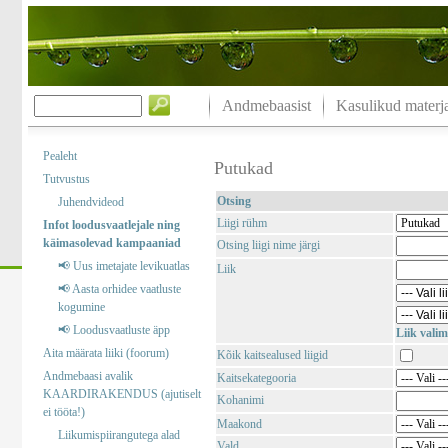
Andmebaasist
Kasulikud materja
Pealeht
Putukad
Tutvustus
Otsing
Juhendvideod
Liigi rühm
Infot loodusvaatlejale ning
käimasolevad kampaaniad
Otsing liigi nime järgi
📢 Uus imetajate levikuatlas
Liik
📢 Aasta orhidee vaatluste
kogumine
📢 Loodusvaatluste äpp
Liik valim
Aita määrata liiki (foorum)
Kõik kaitsealused liigid
Andmebaasi avalik
Kaitsekategooria
KAARDIRAKENDUS (ajutiselt
Kohanimi
ei tööta!)
Maakond
Liikumispiirangutega alad
Vald