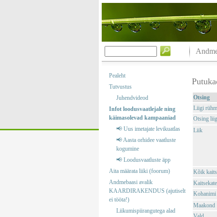
Andmeb
Pealeht
Putuka
Tutvustus
Otsing
Juhendvideod
Liigi rüh
Infot loodusvaatlejale ning
käimasolevad kampaaniad
Otsing liig
📢 Uus imetajate levikuatlas
Liik
📢 Aasta orhidee vaatluste
kogumine
📢 Loodusvaatluste äpp
Aita määrata liiki (foorum)
Kõik kaits
Andmebaasi avalik
Kaitsekate
KAARDIRAKENDUS (ajutiselt
Kohanimi
ei tööta!)
Maakond
Liikumispiirangutega alad
Vald