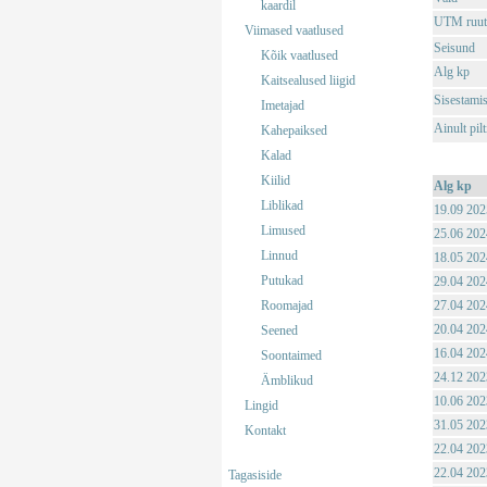
kaardil
UTM ruut
Viimased vaatlused
Seisund
Kõik vaatlused
Alg kp
Kaitsealused liigid
Sisestami
Imetajad
Ainult pil
Kahepaiksed
Kalad
Kiilid
Alg kp
Liblikad
19.09 202
Limused
25.06 202
Linnud
18.05 202
Putukad
29.04 202
Roomajad
27.04 202
20.04 202
Seened
16.04 202
Soontaimed
24.12 202
Ämblikud
10.06 202
Lingid
31.05 202
Kontakt
22.04 202
22.04 202
Tagasiside