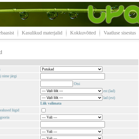
aasist
Kasulikud materjalid
Kokkuvõtted
Vaatluse sisestus
d
m
i nime järgi
Otsi
est (lad)
lad (est)
Liik valimata
ealused liigid
gooria