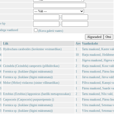
-
se kp
-
tidega vaatlused
(Kuva galerii vaates)
Liik
Arv
Vaatluskoht
5
Hydrochara caraboides (keskmine vesimardikas)
1
Tartu maakond, Kastre val
4
10
Harju maakond, Jõelähtme 
4
1
Jõgeva maakond, Jõgeva v
4
Cicindela (Cicindela) campestris (põlluliivikas)
2
Harju maakond, Kose vald
4
Formica sp. (kuklane (liigini määramata))
1
Pärnu maakond, Pärnu linn
4
Formica sp. (kuklane (liigini määramata))
1
Järva maakond, Järva vald,
4
Meloe (Meloe) violaceus (sinine villimardikas)
1
Põlva maakond, Kanepi val
3
1
Pärnu maakond, Saarde val
3
Ectobius (Ectobius) lapponicus (harilik metsaprussakas)
2
Tartu maakond, Nõo vald, 
3
Carpocoris (Carpocoris) purpureipennis ()
1
Pärnu maakond, Pärnu lin
3
Formica sp. (kuklane (liigini määramata))
1
Võru maakond, Setomaa va
3
Formica sp. (kuklane (liigini määramata))
1
Võru maakond, Setomaa va