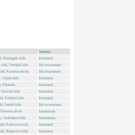
Staatus
d, Ahunapalu küla
kinnitatud
vald, Vandjala küla
liik tuvastamata
ald, Kuremaa alevik
liik tuvastamata
, Tuhala küla
kinnitatud
, Päraküla
kinnitatud
 Eistvere küla
kinnitatud
d, Karilatsi küla
kinnitatud
d, Saarde küla
liik tuvastamata
Tõravere alevik
kinnitamata
n, Vaskrääma küla
kinnitamata
ld, Kolossova küla
kinnitatud
ld, Rääptsova küla
kinnitatud