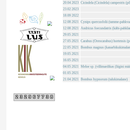
20.04 2023
Cicindela (Cicindela) campestris (põl
23.02 2023
18.09 2022
12.08 2021
Cynips quercusfolii (tamme-pahkva
12.08 2021
Andricus foecundatrix (käbi-pahkla
29.05 2021
27.05 2021
Carabus (Oreocarabus) hortensis (p
22.05 2021
Bombus magnus (kanarbikukimalan
19.05 2021
16.05 2021
04.05 2021
Meloe sp. (villimardikas (liigini mä
01.05 2021
21.04 2021
Bombus hypnorum (talukimalane)
232967738