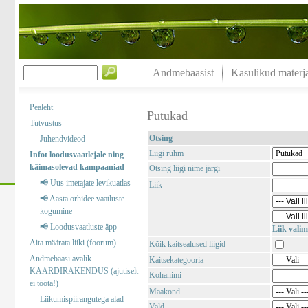
Andmebaasist
Kasulikud materja
Pealeht
Putukad
Tutvustus
Otsing
Juhendvideod
Liigi rühm
Infot loodusvaatlejale ning
käimasolevad kampaaniad
Otsing liigi nime järgi
📢 Uus imetajate levikuatlas
Liik
📢 Aasta orhidee vaatluste
kogumine
📢 Loodusvaatluste äpp
Liik valim
Aita määrata liiki (foorum)
Kõik kaitsealused liigid
Andmebaasi avalik
Kaitsekategooria
KAARDIRAKENDUS (ajutiselt
Kohanimi
ei tööta!)
Maakond
Liikumispiirangutega alad
Vald