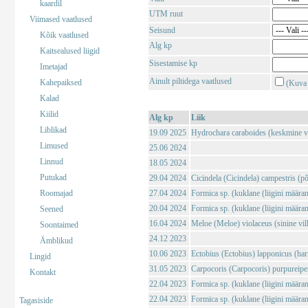
kaardil
UTM ruut
Viimased vaatlused
Seisund
Kõik vaatlused
Alg kp
Kaitsealused liigid
Sisestamise kp
Imetajad
Ainult piltidega vaatlused
Kahepaiksed
(Kuva 
Kalad
Kiilid
Alg kp
Liik
Liblikad
19.09 2025
Hydrochara caraboides (keskmine v
Limused
25.06 2024
Linnud
18.05 2024
Putukad
29.04 2024
Cicindela (Cicindela) campestris (põl
Roomajad
27.04 2024
Formica sp. (kuklane (liigini määra
20.04 2024
Formica sp. (kuklane (liigini määra
Seened
16.04 2024
Meloe (Meloe) violaceus (sinine vil
Soontaimed
24.12 2023
Ämblikud
10.06 2023
Ectobius (Ectobius) lapponicus (har
Lingid
31.05 2023
Carpocoris (Carpocoris) purpureipe
Kontakt
22.04 2023
Formica sp. (kuklane (liigini määra
22.04 2023
Formica sp. (kuklane (liigini määra
Tagasiside