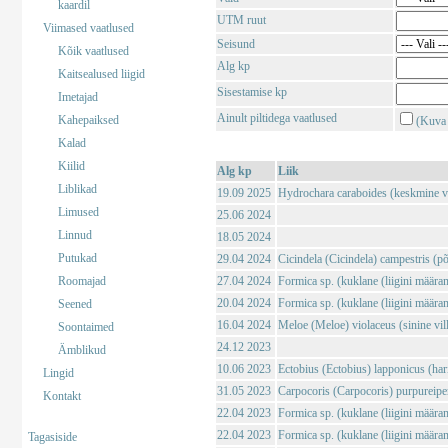
kaardil
UTM ruut
Viimased vaatlused
Seisund
Kõik vaatlused
Alg kp
Kaitsealused liigid
Sisestamise kp
Imetajad
Ainult piltidega vaatlused
Kahepaiksed
(Kuva 
Kalad
Kiilid
Alg kp
Liik
Liblikad
19.09 2025
Hydrochara caraboides (keskmine v
Limused
25.06 2024
Linnud
18.05 2024
Putukad
29.04 2024
Cicindela (Cicindela) campestris (põl
Roomajad
27.04 2024
Formica sp. (kuklane (liigini määra
20.04 2024
Formica sp. (kuklane (liigini määra
Seened
16.04 2024
Meloe (Meloe) violaceus (sinine vil
Soontaimed
24.12 2023
Ämblikud
10.06 2023
Ectobius (Ectobius) lapponicus (har
Lingid
31.05 2023
Carpocoris (Carpocoris) purpureipe
Kontakt
22.04 2023
Formica sp. (kuklane (liigini määra
22.04 2023
Formica sp. (kuklane (liigini määra
Tagasiside