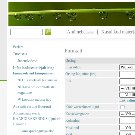
Andmebaasist
Kasulikud materja
Pealeht
Putukad
Tutvustus
Otsing
Juhendvideod
Liigi rühm
Infot loodusvaatlejale ning
käimasolevad kampaaniad
Otsing liigi nime järgi
📢 Uus imetajate levikuatlas
Liik
📢 Aasta orhidee vaatluste
kogumine
📢 Loodusvaatluste äpp
Liik valim
Aita määrata liiki (foorum)
Kõik kaitsealused liigid
Andmebaasi avalik
Kaitsekategooria
KAARDIRAKENDUS (ajutiselt
Kohanimi
ei tööta!)
Maakond
Liikumispiirangutega alad
Vald