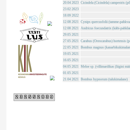
20.04 2023
Cicindela (Cicindela) campestris (põl
23.02 2023
18.09 2022
12.08 2021
Cynips quercusfolii (tamme-pahkva
12.08 2021
Andricus foecundatrix (käbi-pahkla
29.05 2021
27.05 2021
Carabus (Oreocarabus) hortensis (p
22.05 2021
Bombus magnus (kanarbikukimalan
19.05 2021
16.05 2021
04.05 2021
Meloe sp. (villimardikas (liigini mä
01.05 2021
21.04 2021
Bombus hypnorum (talukimalane)
232552839