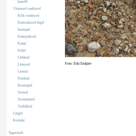
kaardil
Viimased vaatlused
Kõik vaatlused
Kaitsealused liigid
Imetajad
Kahepaiksed
Kalad
Kiilid
Liblikad
Foto: Erki Endjärv
Limused
Linnud
Putukad
Roomajad
Seened
Soontaimed
Ämblikud
Lingid
Kontakt
Tagasiside