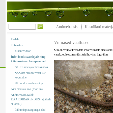
Andmebaasist
Kasulikud materja
Pealeht
Viimased vaatlused
Tutvustus
Siin on võimalik vaadata infot viimaste sisestatu
Juhendvideod
vasakpoolsest menüüst teid huvitav liigirühm.
Infot loodusvaatlejale ning
käimasolevad kampaaniad
📢 Uus imetajate levikuatlas
📢 Aasta orhidee vaatluste
kogumine
📢 Loodusvaatluste äpp
Aita määrata liiki (foorum)
Andmebaasi avalik
KAARDIRAKENDUS (ajutiselt
ei tööta!)
Liikumispiirangutega alad