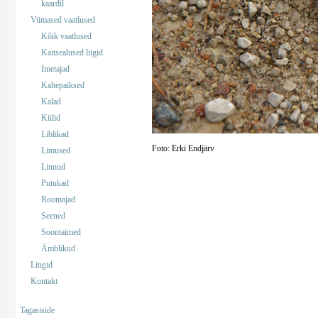
kaardil
Viimased vaatlused
Kõik vaatlused
Kaitsealused liigid
Imetajad
Kahepaiksed
Kalad
Kiilid
Liblikad
Foto: Erki Endjärv
Limused
Linnud
Putukad
Roomajad
Seened
Soontaimed
Ämblikud
Lingid
Kontakt
Tagasiside