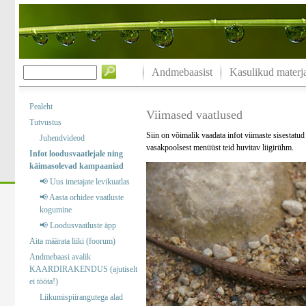
Andmebaasist
Kasulikud materja
Pealeht
Viimased vaatlused
Tutvustus
Siin on võimalik vaadata infot viimaste sisestatu
Juhendvideod
vasakpoolsest menüüst teid huvitav liigirühm.
Infot loodusvaatlejale ning
käimasolevad kampaaniad
📢 Uus imetajate levikuatlas
📢 Aasta orhidee vaatluste
kogumine
📢 Loodusvaatluste äpp
Aita määrata liiki (foorum)
Andmebaasi avalik
KAARDIRAKENDUS (ajutiselt
ei tööta!)
Liikumispiirangutega alad