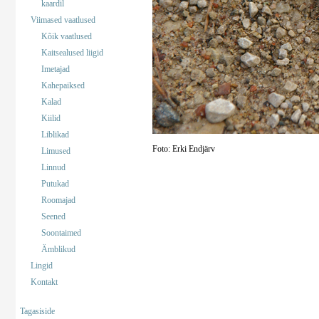
kaardil
Viimased vaatlused
Kõik vaatlused
Kaitsealused liigid
Imetajad
Kahepaiksed
Kalad
Kiilid
Liblikad
Foto: Erki Endjärv
Limused
Linnud
Putukad
Roomajad
Seened
Soontaimed
Ämblikud
Lingid
Kontakt
Tagasiside