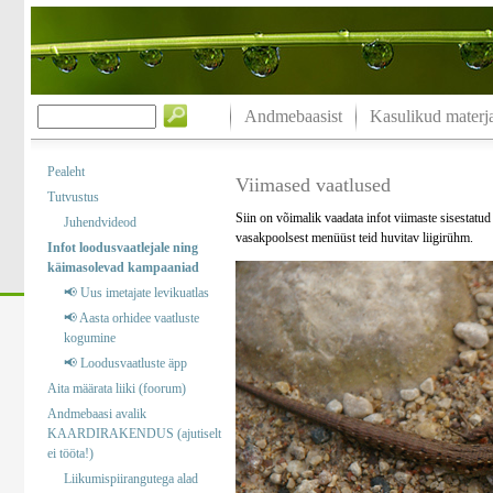
Andmebaasist
Kasulikud materja
Pealeht
Viimased vaatlused
Tutvustus
Siin on võimalik vaadata infot viimaste sisestatu
Juhendvideod
vasakpoolsest menüüst teid huvitav liigirühm.
Infot loodusvaatlejale ning
käimasolevad kampaaniad
📢 Uus imetajate levikuatlas
📢 Aasta orhidee vaatluste
kogumine
📢 Loodusvaatluste äpp
Aita määrata liiki (foorum)
Andmebaasi avalik
KAARDIRAKENDUS (ajutiselt
ei tööta!)
Liikumispiirangutega alad