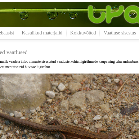
aasist
Kasulikud materjalid
Kokkuvõtted
Vaatluse sisestus
ed vaatlused
malik vaadata infot viimaste sisestatud vaatluste kohta liigirühmade kaupa ning teha andmebaas
est menüüst teid huvitav liigirühm.