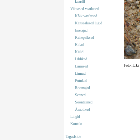
kaardil
Viimased vaatlused
Kõik vaatlused
Kaitsealused liigid
Imetajad
Kahepaiksed
Kalad
Kiilid
Liblikad
Foto: Erki
Limused
Linnud
Putukad
Roomajad
Seened
Soontaimed
Ämblikud
Lingid
Kontakt
Tagasiside