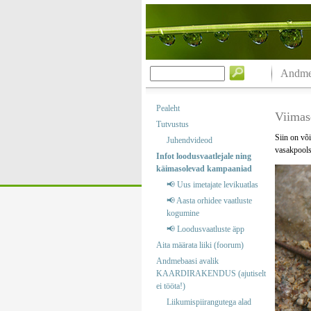
Andmeb
Pealeht
Viimas
Tutvustus
Siin on või
Juhendvideod
vasakpools
Infot loodusvaatlejale ning
käimasolevad kampaaniad
📢 Uus imetajate levikuatlas
📢 Aasta orhidee vaatluste
kogumine
📢 Loodusvaatluste äpp
Aita määrata liiki (foorum)
Andmebaasi avalik
KAARDIRAKENDUS (ajutiselt
ei tööta!)
Liikumispiirangutega alad