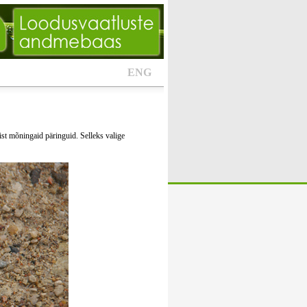
ENG
ist mõningaid päringuid. Selleks valige