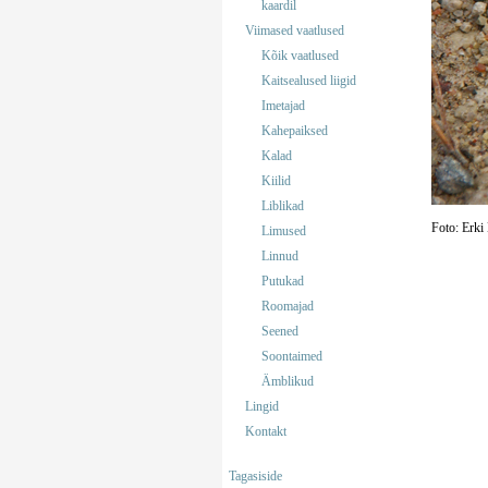
kaardil
Viimased vaatlused
Kõik vaatlused
Kaitsealused liigid
Imetajad
Kahepaiksed
Kalad
Kiilid
Liblikad
Foto: Erki
Limused
Linnud
Putukad
Roomajad
Seened
Soontaimed
Ämblikud
Lingid
Kontakt
Tagasiside