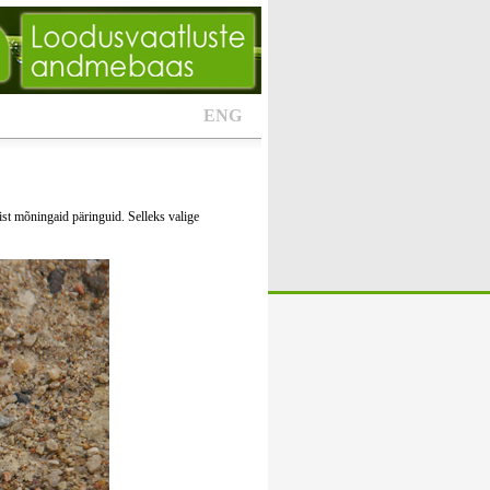
ENG
ist mõningaid päringuid. Selleks valige