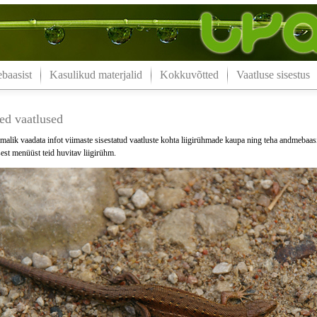
aasist
Kasulikud materjalid
Kokkuvõtted
Vaatluse sisestus
ed vaatlused
malik vaadata infot viimaste sisestatud vaatluste kohta liigirühmade kaupa ning teha andmebaas
est menüüst teid huvitav liigirühm.