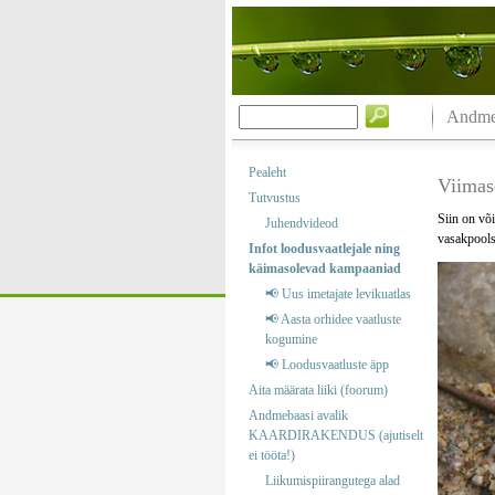
Andmeb
Pealeht
Viimas
Tutvustus
Siin on või
Juhendvideod
vasakpools
Infot loodusvaatlejale ning
käimasolevad kampaaniad
📢 Uus imetajate levikuatlas
📢 Aasta orhidee vaatluste
kogumine
📢 Loodusvaatluste äpp
Aita määrata liiki (foorum)
Andmebaasi avalik
KAARDIRAKENDUS (ajutiselt
ei tööta!)
Liikumispiirangutega alad