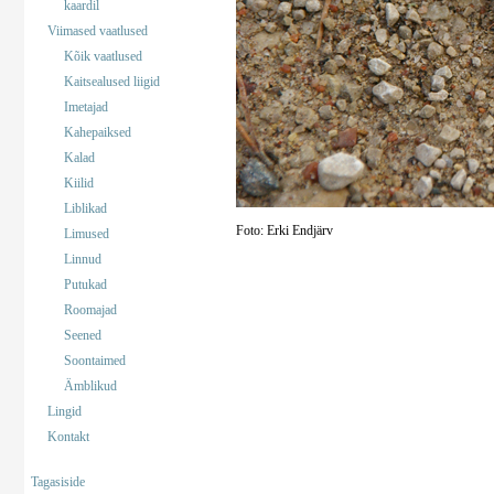
kaardil
Viimased vaatlused
Kõik vaatlused
Kaitsealused liigid
Imetajad
Kahepaiksed
Kalad
Kiilid
Liblikad
Foto: Erki Endjärv
Limused
Linnud
Putukad
Roomajad
Seened
Soontaimed
Ämblikud
Lingid
Kontakt
Tagasiside