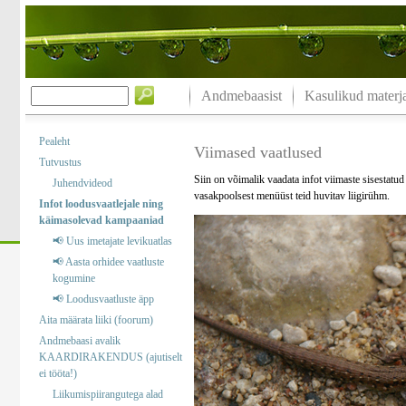
Andmebaasist
Kasulikud materja
Pealeht
Viimased vaatlused
Tutvustus
Siin on võimalik vaadata infot viimaste sisestatu
Juhendvideod
vasakpoolsest menüüst teid huvitav liigirühm.
Infot loodusvaatlejale ning
käimasolevad kampaaniad
📢 Uus imetajate levikuatlas
📢 Aasta orhidee vaatluste
kogumine
📢 Loodusvaatluste äpp
Aita määrata liiki (foorum)
Andmebaasi avalik
KAARDIRAKENDUS (ajutiselt
ei tööta!)
Liikumispiirangutega alad