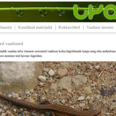
aasist
Kasulikud materjalid
Kokkuvõtted
Vaatluse sisestus
ed vaatlused
malik vaadata infot viimaste sisestatud vaatluste kohta liigirühmade kaupa ning teha andmebaas
est menüüst teid huvitav liigirühm.