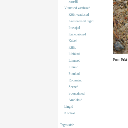
kaardil
Viimased vaatlused
Kõik vaatlused
Kaitsealused liigid
Imetajad
Kahepaiksed
Kalad
Kiilid
Liblikad
Foto: Erki
Limused
Linnud
Putukad
Roomajad
Seened
Soontaimed
Ämblikud
Lingid
Kontakt
Tagasiside