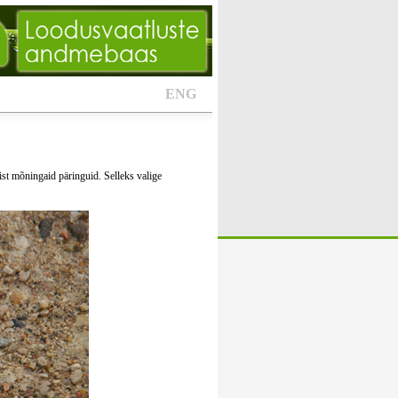
ENG
ist mõningaid päringuid. Selleks valige