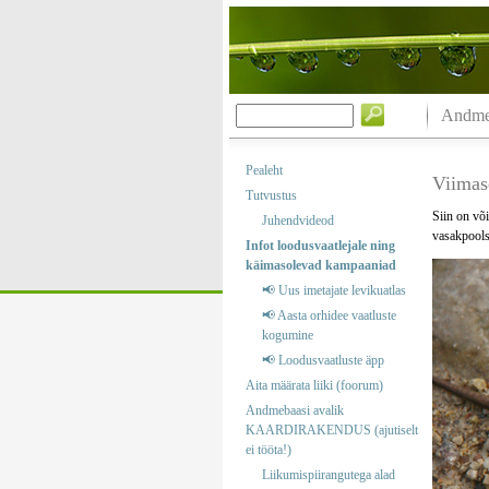
Andmeb
Pealeht
Viimas
Tutvustus
Siin on või
Juhendvideod
vasakpools
Infot loodusvaatlejale ning
käimasolevad kampaaniad
📢 Uus imetajate levikuatlas
📢 Aasta orhidee vaatluste
kogumine
📢 Loodusvaatluste äpp
Aita määrata liiki (foorum)
Andmebaasi avalik
KAARDIRAKENDUS (ajutiselt
ei tööta!)
Liikumispiirangutega alad