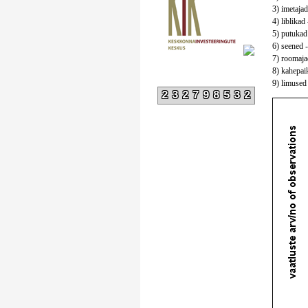
3) imetajad
4) liblikad 
5) putukad 
6) seened -
7) roomajad
8) kahepaik
9) limused 
232798532