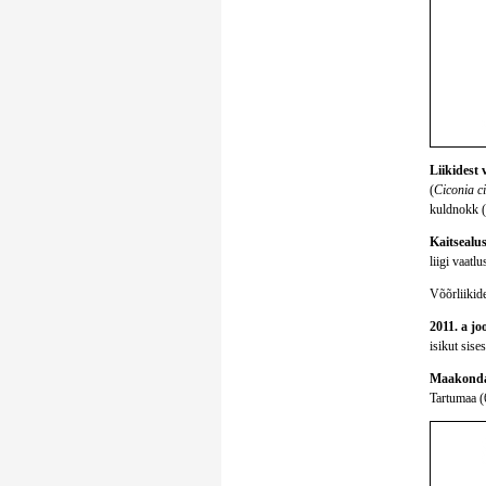
Liikidest 
(
Ciconia c
kuldnokk (
Kaitsealust
liigi vaatlus
Võõrliikide
2011. a jo
isikut sise
Maakondad
Tartumaa (