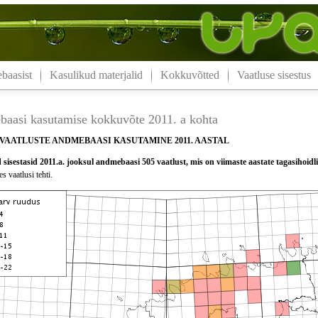
aasist
Kasulikud materjalid
Kokkuvõtted
Vaatluse sisestus
aasi kasutamise kokkuvõte 2011. a kohta
AATLUSTE ANDMEBAASI KASUTAMINE 2011. AASTAL
sisestasid 2011.a. jooksul andmebaasi 505 vaatlust, mis on viimaste aastate tagasihoid
s vaatlusi tehti.