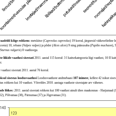
vaadeldi kõige rohkem:
metskitse (
Capreolus capreolus
) 19 korral, järgnesid väikeseõieline 
iconia
) 10, rebane (
Vulpes vulpes
) ja põder (
Alces alces
) 9 ning pääsusaba (
Papilio machaon
), 
Sturnus vulgaris
) 8 vaatlusega.
e liikide vaatlusi sisestati
2011. aastal 115 korral: 3 I kaitsekategooria liigi vaatlust, 10 II kait
t.
 vaatlusi sisestati 2011. aastal 76 korral.
oksul sisestas loodusvaatlusi
Loodusvaatluste andmebaasi
107 inimest
, kellest 42 isikut si
stas rohkem kui 10 vaatlust. Võrreldes 2010. aastaga vaatluste sisestajate arv vähenes.
e lõikes:
2011. aastal sisestati rohkem kui 100 vaatlust ainult ühes maakonnas - Harjumaal (1
62), Põlvamaa (38), Pärnumaa (37) ja Jõgevamaa (31).