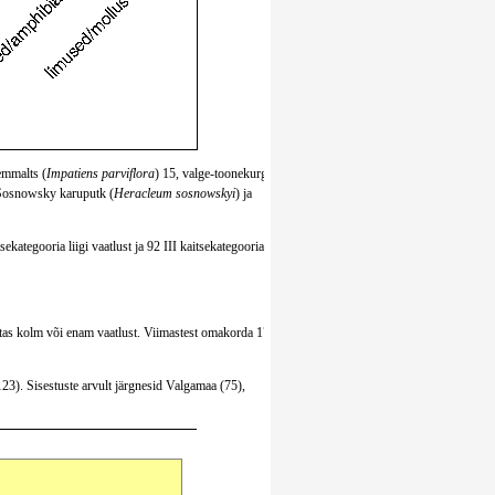
lemmalts (
Impatiens parviflora
) 15, valge-toonekurge
Sosnowsky karuputk (
Heracleum sosnowskyi
) ja
sekategooria liigi vaatlust ja 92 III kaitsekategooria
sestas kolm või enam vaatlust. Viimastest omakorda 17
23). Sisestuste arvult järgnesid Valgamaa (75),