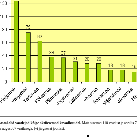
astal olid vaatlejad kõige aktiivsemad kevadkuudel.
Mais sisestati 110 vaatlust ja aprillis 
 august 67 vaatlusega. (vt järgnevat joonist).