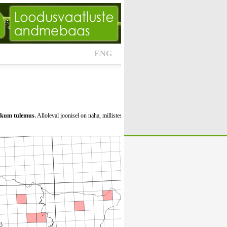
ENG
likum tulemus.
Alloleval joonisel on näha, millistes