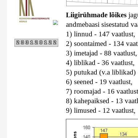
Liigirühmade lõikes
jagu
andmebaasi sisestatud va
1) linnud - 147 vaatlust,
2) soontaimed - 134 vaatl
233120122
3) imetajad - 88 vaatlust,
4) liblikad - 36 vaatlust,
5) putukad (v.a liblikad) 
6) seened - 19 vaatlust,
7) roomajad - 16 vaatlus
8) kahepaiksed - 13 vaatl
9) limused - 12 vaatlust,