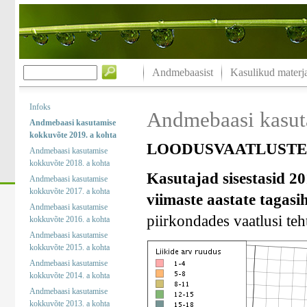
Andmebaasist
Kasulikud materja
Infoks
Andmebaasi kasut
Andmebaasi kasutamise
kokkuvõte 2019. a kohta
LOODUSVAATLUSTE 
Andmebaasi kasutamise
kokkuvõte 2018. a kohta
Kasutajad sisestasid 20
Andmebaasi kasutamise
kokkuvõte 2017. a kohta
viimaste aastate tagasi
Andmebaasi kasutamise
piirkondades vaatlusi teht
kokkuvõte 2016. a kohta
Andmebaasi kasutamise
kokkuvõte 2015. a kohta
Andmebaasi kasutamise
kokkuvõte 2014. a kohta
Andmebaasi kasutamise
kokkuvõte 2013. a kohta