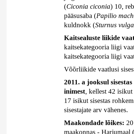
(
Ciconia ciconia
) 10, re
pääsusaba (
Papilio mac
kuldnokk (
Sturnus vulga
Kaitsealuste liikide vaat
kaitsekategooria liigi vaat
kaitsekategooria liigi vaat
Võõrliikide vaatlusi sises
2011. a jooksul sisestas
inimest
, kellest 42 isik
17 isikut sisestas rohkem
sisestajate arv vähenes.
Maakondade lõikes:
201
maakonnas - Harjumaal (1