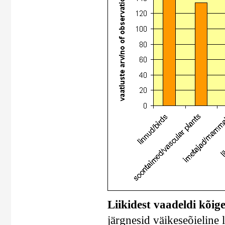
Liikidest vaadeldi kõig
järgnesid väikeseõieline 