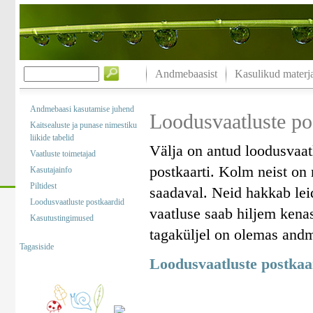
Andmebaasist
Kasulikud materja
Andmebaasi kasutamise juhend
Loodusvaatluste po
Kaitsealuste ja punase nimestiku
liikide tabelid
Välja on antud loodusvaat
Vaatluste toimetajad
postkaarti. Kolm neist on 
Kasutajainfo
Piltidest
saadaval. Neid hakkab le
Loodusvaatluste postkaardid
vaatluse saab hiljem kena
Kasutustingimused
tagaküljel on olemas andm
Tagasiside
Loodusvaatluste postkaa