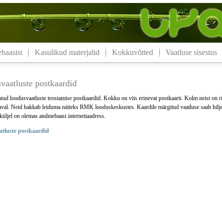
aasist
Kasulikud materjalid
Kokkuvõtted
Vaatluse sisestus
vaatluste postkaardid
tud loodusvaatluste teostamise postkaardid. Kokku on viis erinevat postkaarti. Kolm neist on r
aval. Neid hakkab leiduma näiteks RMK looduskeskustes. Kaardile märgitud vaatluse saab hilje
küljel on olemas andmebaasi internetiaadress.
tluste postkaardid