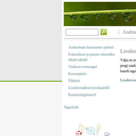
Andmeb
Andmebaasi kasutamise juhend
Loodus
Kaitsealuste ja punase nimestiku
liikide tabelid
Välja on an
peagi saad
Vaatluste toimetajad
kaardi taga
Kasutajainfo
Loodusvaa
Piltidest
Loodusvaatluste postkaardid
Kasutustingimused
Tagasiside