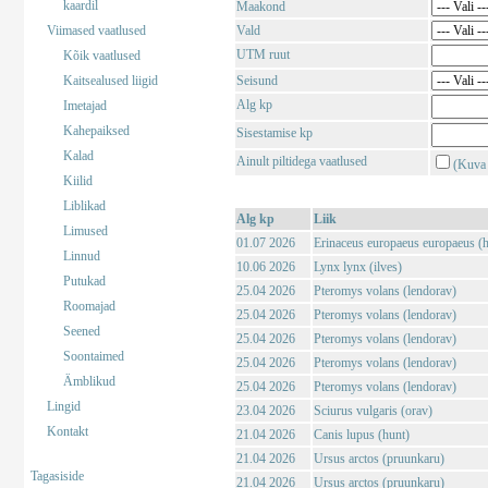
kaardil
Maakond
Viimased vaatlused
Vald
UTM ruut
Kõik vaatlused
Kaitsealused liigid
Seisund
Alg kp
Imetajad
Kahepaiksed
Sisestamise kp
Kalad
Ainult piltidega vaatlused
(Kuva 
Kiilid
Liblikad
Alg kp
Liik
Limused
01.07 2026
Erinaceus europaeus europaeus (har
Linnud
10.06 2026
Lynx lynx (ilves)
Putukad
25.04 2026
Pteromys volans (lendorav)
Roomajad
25.04 2026
Pteromys volans (lendorav)
Seened
25.04 2026
Pteromys volans (lendorav)
Soontaimed
25.04 2026
Pteromys volans (lendorav)
Ämblikud
25.04 2026
Pteromys volans (lendorav)
Lingid
23.04 2026
Sciurus vulgaris (orav)
Kontakt
21.04 2026
Canis lupus (hunt)
21.04 2026
Ursus arctos (pruunkaru)
Tagasiside
21.04 2026
Ursus arctos (pruunkaru)