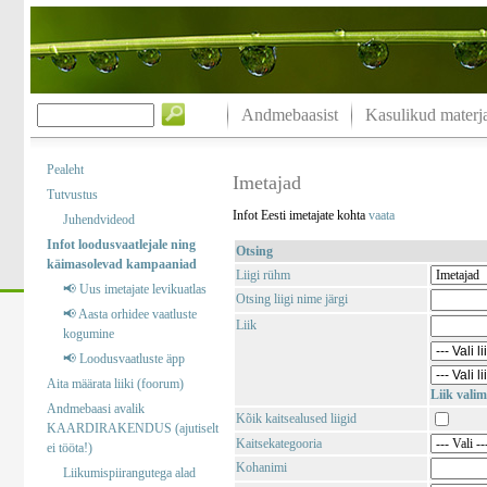
Andmebaasist
Kasulikud materja
Pealeht
Imetajad
Tutvustus
Infot Eesti imetajate kohta
vaata
Juhendvideod
Infot loodusvaatlejale ning
Otsing
käimasolevad kampaaniad
Liigi rühm
📢 Uus imetajate levikuatlas
Otsing liigi nime järgi
📢 Aasta orhidee vaatluste
Liik
kogumine
📢 Loodusvaatluste äpp
Aita määrata liiki (foorum)
Liik valim
Andmebaasi avalik
Kõik kaitsealused liigid
KAARDIRAKENDUS (ajutiselt
Kaitsekategooria
ei tööta!)
Kohanimi
Liikumispiirangutega alad