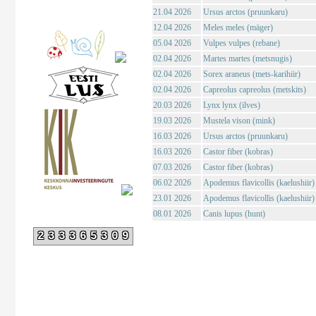
21.04 2026
Ursus arctos (pruunkaru)
12.04 2026
Meles meles (mäger)
05.04 2026
Vulpes vulpes (rebane)
02.04 2026
Martes martes (metsnugis)
02.04 2026
Sorex araneus (mets-karihiir)
02.04 2026
Capreolus capreolus (metskits)
20.03 2026
Lynx lynx (ilves)
19.03 2026
Mustela vison (mink)
16.03 2026
Ursus arctos (pruunkaru)
16.03 2026
Castor fiber (kobras)
07.03 2026
Castor fiber (kobras)
06.02 2026
Apodemus flavicollis (kaelushiir)
23.01 2026
Apodemus flavicollis (kaelushiir)
08.01 2026
Canis lupus (hunt)
233365309