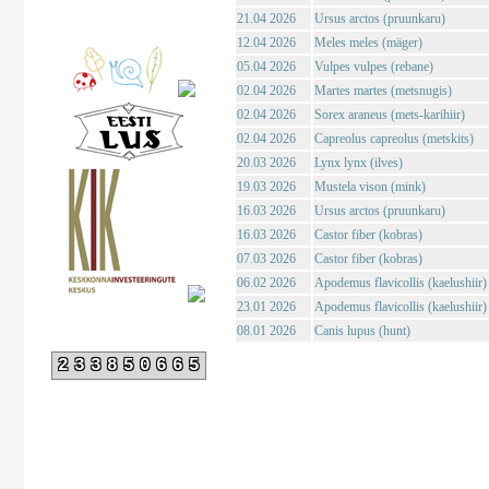
21.04 2026
Ursus arctos (pruunkaru)
12.04 2026
Meles meles (mäger)
05.04 2026
Vulpes vulpes (rebane)
02.04 2026
Martes martes (metsnugis)
02.04 2026
Sorex araneus (mets-karihiir)
02.04 2026
Capreolus capreolus (metskits)
20.03 2026
Lynx lynx (ilves)
19.03 2026
Mustela vison (mink)
16.03 2026
Ursus arctos (pruunkaru)
16.03 2026
Castor fiber (kobras)
07.03 2026
Castor fiber (kobras)
06.02 2026
Apodemus flavicollis (kaelushiir)
23.01 2026
Apodemus flavicollis (kaelushiir)
08.01 2026
Canis lupus (hunt)
233850665