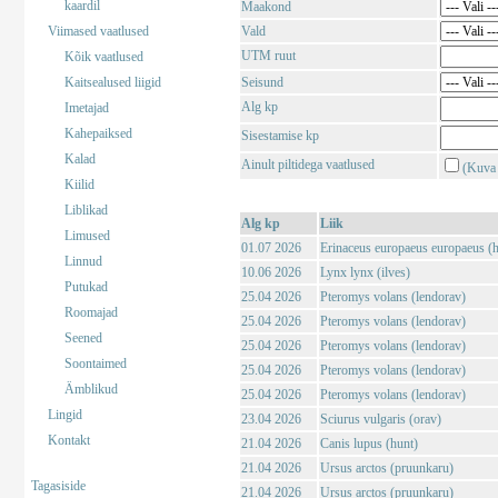
kaardil
Maakond
Viimased vaatlused
Vald
UTM ruut
Kõik vaatlused
Kaitsealused liigid
Seisund
Alg kp
Imetajad
Kahepaiksed
Sisestamise kp
Kalad
Ainult piltidega vaatlused
(Kuva 
Kiilid
Liblikad
Alg kp
Liik
Limused
01.07 2026
Erinaceus europaeus europaeus (har
Linnud
10.06 2026
Lynx lynx (ilves)
Putukad
25.04 2026
Pteromys volans (lendorav)
Roomajad
25.04 2026
Pteromys volans (lendorav)
Seened
25.04 2026
Pteromys volans (lendorav)
Soontaimed
25.04 2026
Pteromys volans (lendorav)
Ämblikud
25.04 2026
Pteromys volans (lendorav)
Lingid
23.04 2026
Sciurus vulgaris (orav)
Kontakt
21.04 2026
Canis lupus (hunt)
21.04 2026
Ursus arctos (pruunkaru)
Tagasiside
21.04 2026
Ursus arctos (pruunkaru)