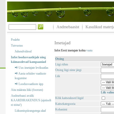
Andmebaasist
Kasulikud materja
Pealeht
Imetajad
Tutvustus
Infot Eesti imetajate kohta
vaata
Juhendvideod
Infot loodusvaatlejale ning
Otsing
käimasolevad kampaaniad
Liigi rühm
📢 Uus imetajate levikuatlas
Otsing liigi nime järgi
📢 Aasta orhidee vaatluste
Liik
kogumine
📢 Loodusvaatluste äpp
Aita määrata liiki (foorum)
Liik valim
Andmebaasi avalik
Kõik kaitsealused liigid
KAARDIRAKENDUS (ajutiselt
Kaitsekategooria
ei tööta!)
Kohanimi
Liikumispiirangutega alad