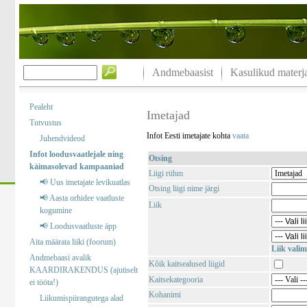
Andmebaasist
Kasulikud materja
Pealeht
Imetajad
Tutvustus
Infot Eesti imetajate kohta
vaata
Juhendvideod
Infot loodusvaatlejale ning
Otsing
käimasolevad kampaaniad
Liigi rühm
📢 Uus imetajate levikuatlas
Otsing liigi nime järgi
📢 Aasta orhidee vaatluste
Liik
kogumine
📢 Loodusvaatluste äpp
Aita määrata liiki (foorum)
Liik valim
Andmebaasi avalik
Kõik kaitsealused liigid
KAARDIRAKENDUS (ajutiselt
Kaitsekategooria
ei tööta!)
Kohanimi
Liikumispiirangutega alad