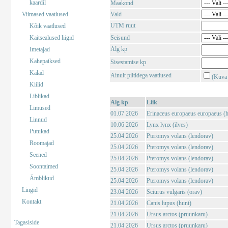
kaardil
Maakond
Viimased vaatlused
Vald
UTM ruut
Kõik vaatlused
Kaitsealused liigid
Seisund
Alg kp
Imetajad
Kahepaiksed
Sisestamise kp
Kalad
Ainult piltidega vaatlused
(Kuva 
Kiilid
Liblikad
Alg kp
Liik
Limused
01.07 2026
Erinaceus europaeus europaeus (har
Linnud
10.06 2026
Lynx lynx (ilves)
Putukad
25.04 2026
Pteromys volans (lendorav)
Roomajad
25.04 2026
Pteromys volans (lendorav)
Seened
25.04 2026
Pteromys volans (lendorav)
Soontaimed
25.04 2026
Pteromys volans (lendorav)
Ämblikud
25.04 2026
Pteromys volans (lendorav)
Lingid
23.04 2026
Sciurus vulgaris (orav)
Kontakt
21.04 2026
Canis lupus (hunt)
21.04 2026
Ursus arctos (pruunkaru)
Tagasiside
21.04 2026
Ursus arctos (pruunkaru)