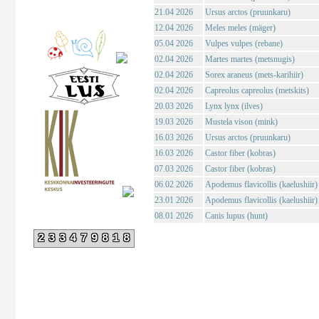
21.04 2026
Ursus arctos (pruunkaru)
12.04 2026
Meles meles (mäger)
05.04 2026
Vulpes vulpes (rebane)
02.04 2026
Martes martes (metsnugis)
02.04 2026
Sorex araneus (mets-karihiir)
02.04 2026
Capreolus capreolus (metskits)
20.03 2026
Lynx lynx (ilves)
19.03 2026
Mustela vison (mink)
16.03 2026
Ursus arctos (pruunkaru)
16.03 2026
Castor fiber (kobras)
07.03 2026
Castor fiber (kobras)
06.02 2026
Apodemus flavicollis (kaelushiir)
23.01 2026
Apodemus flavicollis (kaelushiir)
08.01 2026
Canis lupus (hunt)
233479818