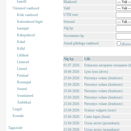
kaardil
Maakond
Viimased vaatlused
Vald
UTM ruut
Kõik vaatlused
Kaitsealused liigid
Seisund
Alg kp
Imetajad
Kahepaiksed
Sisestamise kp
Kalad
Ainult piltidega vaatlused
(Kuva 
Kiilid
Liblikad
Alg kp
Liik
Limused
01.07 2026
Erinaceus europaeus europaeus (har
Linnud
10.06 2026
Lynx lynx (ilves)
Putukad
25.04 2026
Pteromys volans (lendorav)
Roomajad
25.04 2026
Pteromys volans (lendorav)
Seened
25.04 2026
Pteromys volans (lendorav)
Soontaimed
25.04 2026
Pteromys volans (lendorav)
Ämblikud
25.04 2026
Pteromys volans (lendorav)
Lingid
23.04 2026
Sciurus vulgaris (orav)
Kontakt
21.04 2026
Canis lupus (hunt)
21.04 2026
Ursus arctos (pruunkaru)
Tagasiside
21.04 2026
Ursus arctos (pruunkaru)