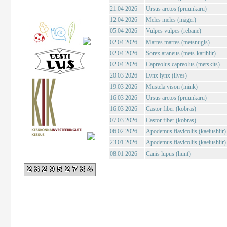
21.04 2026
Ursus arctos (pruunkaru)
12.04 2026
Meles meles (mäger)
05.04 2026
Vulpes vulpes (rebane)
02.04 2026
Martes martes (metsnugis)
02.04 2026
Sorex araneus (mets-karihiir)
02.04 2026
Capreolus capreolus (metskits)
20.03 2026
Lynx lynx (ilves)
19.03 2026
Mustela vison (mink)
16.03 2026
Ursus arctos (pruunkaru)
16.03 2026
Castor fiber (kobras)
07.03 2026
Castor fiber (kobras)
06.02 2026
Apodemus flavicollis (kaelushiir)
23.01 2026
Apodemus flavicollis (kaelushiir)
08.01 2026
Canis lupus (hunt)
232952734