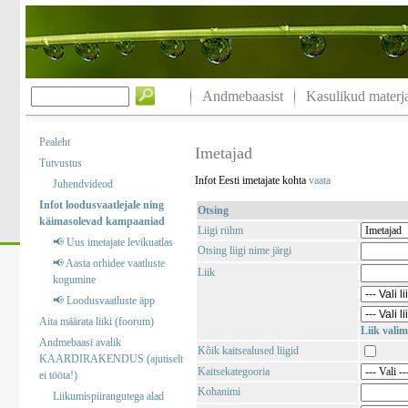
Andmebaasist
Kasulikud materja
Pealeht
Imetajad
Tutvustus
Infot Eesti imetajate kohta
vaata
Juhendvideod
Infot loodusvaatlejale ning
Otsing
käimasolevad kampaaniad
Liigi rühm
📢 Uus imetajate levikuatlas
Otsing liigi nime järgi
📢 Aasta orhidee vaatluste
Liik
kogumine
📢 Loodusvaatluste äpp
Aita määrata liiki (foorum)
Liik valim
Andmebaasi avalik
Kõik kaitsealused liigid
KAARDIRAKENDUS (ajutiselt
Kaitsekategooria
ei tööta!)
Kohanimi
Liikumispiirangutega alad