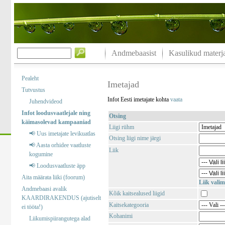
Andmebaasist
Kasulikud materja
Pealeht
Imetajad
Tutvustus
Infot Eesti imetajate kohta
vaata
Juhendvideod
Infot loodusvaatlejale ning
Otsing
käimasolevad kampaaniad
Liigi rühm
📢 Uus imetajate levikuatlas
Otsing liigi nime järgi
📢 Aasta orhidee vaatluste
Liik
kogumine
📢 Loodusvaatluste äpp
Aita määrata liiki (foorum)
Liik valim
Andmebaasi avalik
Kõik kaitsealused liigid
KAARDIRAKENDUS (ajutiselt
Kaitsekategooria
ei tööta!)
Kohanimi
Liikumispiirangutega alad