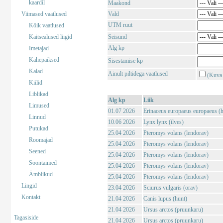
kaardil
Maakond
Viimased vaatlused
Vald
UTM ruut
Kõik vaatlused
Kaitsealused liigid
Seisund
Alg kp
Imetajad
Kahepaiksed
Sisestamise kp
Kalad
Ainult piltidega vaatlused
(Kuva 
Kiilid
Liblikad
Alg kp
Liik
Limused
01.07 2026
Erinaceus europaeus europaeus (har
Linnud
10.06 2026
Lynx lynx (ilves)
Putukad
25.04 2026
Pteromys volans (lendorav)
Roomajad
25.04 2026
Pteromys volans (lendorav)
Seened
25.04 2026
Pteromys volans (lendorav)
Soontaimed
25.04 2026
Pteromys volans (lendorav)
Ämblikud
25.04 2026
Pteromys volans (lendorav)
Lingid
23.04 2026
Sciurus vulgaris (orav)
Kontakt
21.04 2026
Canis lupus (hunt)
21.04 2026
Ursus arctos (pruunkaru)
Tagasiside
21.04 2026
Ursus arctos (pruunkaru)