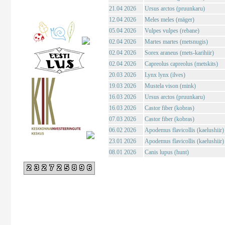
21.04 2026
Ursus arctos (pruunkaru)
12.04 2026
Meles meles (mäger)
05.04 2026
Vulpes vulpes (rebane)
02.04 2026
Martes martes (metsnugis)
02.04 2026
Sorex araneus (mets-karihiir)
02.04 2026
Capreolus capreolus (metskits)
20.03 2026
Lynx lynx (ilves)
19.03 2026
Mustela vison (mink)
16.03 2026
Ursus arctos (pruunkaru)
16.03 2026
Castor fiber (kobras)
07.03 2026
Castor fiber (kobras)
06.02 2026
Apodemus flavicollis (kaelushiir)
23.01 2026
Apodemus flavicollis (kaelushiir)
08.01 2026
Canis lupus (hunt)
232725896