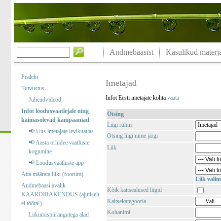
Andmebaasist
Kasulikud materja
Pealeht
Imetajad
Tutvustus
Infot Eesti imetajate kohta
vaata
Juhendvideod
Infot loodusvaatlejale ning
Otsing
käimasolevad kampaaniad
Liigi rühm
📢 Uus imetajate levikuatlas
Otsing liigi nime järgi
📢 Aasta orhidee vaatluste
Liik
kogumine
📢 Loodusvaatluste äpp
Aita määrata liiki (foorum)
Liik valim
Andmebaasi avalik
Kõik kaitsealused liigid
KAARDIRAKENDUS (ajutiselt
Kaitsekategooria
ei tööta!)
Kohanimi
Liikumispiirangutega alad