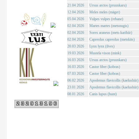
21.04 2026
Ursus arctos (pruunkaru)
12.04 2026
Meles meles (mäger)
05.04 2026
Vulpes vulpes (rebane)
02.04 2026
Martes martes (metsnugis)
02.04 2026
Sorex araneus (mets-karihiir)
02.04 2026
Capreolus capreolus (metskits)
20.03 2026
Lynx lynx (ilves)
19.03 2026
Mustela vison (mink)
16.03 2026
Ursus arctos (pruunkaru)
16.03 2026
Castor fiber (kobras)
07.03 2026
Castor fiber (kobras)
06.02 2026
Apodemus flavicollis (kaelushiir)
23.01 2026
Apodemus flavicollis (kaelushiir)
08.01 2026
Canis lupus (hunt)
232913196