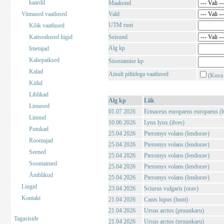
kaardil
Maakond
Viimased vaatlused
Vald
UTM ruut
Kõik vaatlused
Kaitsealused liigid
Seisund
Alg kp
Imetajad
Kahepaiksed
Sisestamise kp
Kalad
Ainult piltidega vaatlused
(Kuva 
Kiilid
Liblikad
Alg kp
Liik
Limused
01.07 2026
Erinaceus europaeus europaeus (har
Linnud
10.06 2026
Lynx lynx (ilves)
Putukad
25.04 2026
Pteromys volans (lendorav)
Roomajad
25.04 2026
Pteromys volans (lendorav)
Seened
25.04 2026
Pteromys volans (lendorav)
Soontaimed
25.04 2026
Pteromys volans (lendorav)
Ämblikud
25.04 2026
Pteromys volans (lendorav)
Lingid
23.04 2026
Sciurus vulgaris (orav)
Kontakt
21.04 2026
Canis lupus (hunt)
21.04 2026
Ursus arctos (pruunkaru)
Tagasiside
21.04 2026
Ursus arctos (pruunkaru)