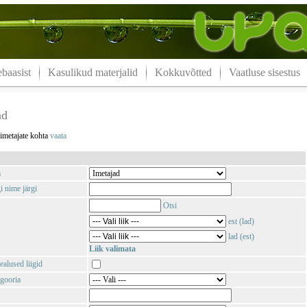
aasist
Kasulikud materjalid
Kokkuvõtted
Vaatluse sisestus
ad
 imetajate kohta
vaata
m
i nime järgi
Otsi
est (lad)
lad (est)
Liik valimata
ealused liigid
gooria