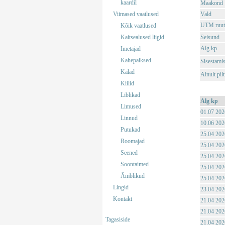
kaardil
Maakond
Viimased vaatlused
Vald
UTM ruut
Kõik vaatlused
Kaitsealused liigid
Seisund
Alg kp
Imetajad
Kahepaiksed
Sisestami
Kalad
Ainult pil
Kiilid
Liblikad
Alg kp
Limused
01.07 202
Linnud
10.06 202
Putukad
25.04 202
Roomajad
25.04 202
Seened
25.04 202
Soontaimed
25.04 202
Ämblikud
25.04 202
Lingid
23.04 202
Kontakt
21.04 202
21.04 202
Tagasiside
21.04 202