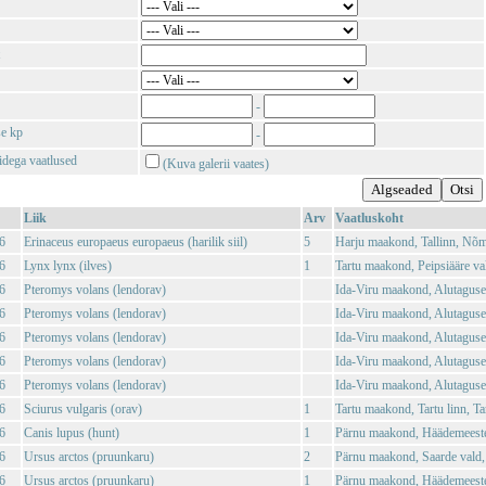
-
se kp
-
tidega vaatlused
(Kuva galerii vaates)
Liik
Arv
Vaatluskoht
6
Erinaceus europaeus europaeus (harilik siil)
5
Harju maakond, Tallinn, Nõ
6
Lynx lynx (ilves)
1
Tartu maakond, Peipsiääre val
6
Pteromys volans (lendorav)
Ida-Viru maakond, Alutaguse
6
Pteromys volans (lendorav)
Ida-Viru maakond, Alutaguse
6
Pteromys volans (lendorav)
Ida-Viru maakond, Alutaguse
6
Pteromys volans (lendorav)
Ida-Viru maakond, Alutaguse
6
Pteromys volans (lendorav)
Ida-Viru maakond, Alutaguse
6
Sciurus vulgaris (orav)
1
Tartu maakond, Tartu linn, Tar
6
Canis lupus (hunt)
1
Pärnu maakond, Häädemeeste 
6
Ursus arctos (pruunkaru)
2
Pärnu maakond, Saarde vald, 
6
Ursus arctos (pruunkaru)
1
Pärnu maakond, Häädemeeste 