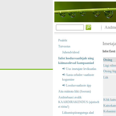
Andmeb
Pealeht
Imetaj
Tutvustus
Infot Eesti
Juhendvideod
Infot loodusvaatlejale ning
Otsing
käimasolevad kampaaniad
Liigi rüh
📢 Uus imetajate levikuatlas
Otsing liig
📢 Aasta orhidee vaatluste
Liik
kogumine
📢 Loodusvaatluste äpp
Aita määrata liiki (foorum)
Andmebaasi avalik
Kõik kaits
KAARDIRAKENDUS (ajutiselt
Kaitsekate
ei tööta!)
Kohanimi
Liikumispiirangutega alad