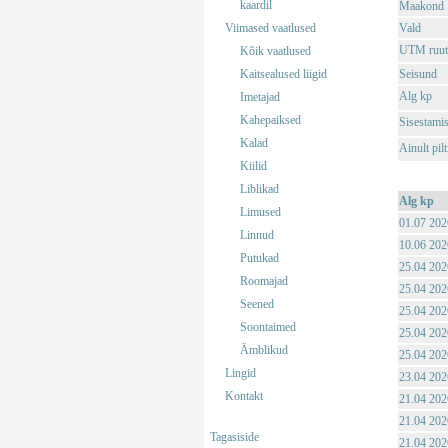
kaardil
Maakond
Viimased vaatlused
Vald
UTM ruut
Kõik vaatlused
Kaitsealused liigid
Seisund
Alg kp
Imetajad
Kahepaiksed
Sisestami
Kalad
Ainult pil
Kiilid
Liblikad
Alg kp
Limused
01.07 202
Linnud
10.06 202
Putukad
25.04 202
Roomajad
25.04 202
Seened
25.04 202
Soontaimed
25.04 202
Ämblikud
25.04 202
Lingid
23.04 202
Kontakt
21.04 202
21.04 202
Tagasiside
21.04 202