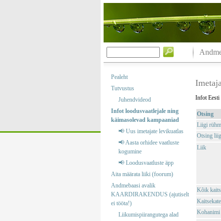
Andmeb
Pealeht
Imetaj
Tutvustus
Infot Eesti
Juhendvideod
Infot loodusvaatlejale ning
Otsing
käimasolevad kampaaniad
Liigi rüh
📢 Uus imetajate levikuatlas
Otsing liig
📢 Aasta orhidee vaatluste
Liik
kogumine
📢 Loodusvaatluste äpp
Aita määrata liiki (foorum)
Andmebaasi avalik
Kõik kaits
KAARDIRAKENDUS (ajutiselt
Kaitsekate
ei tööta!)
Kohanimi
Liikumispiirangutega alad