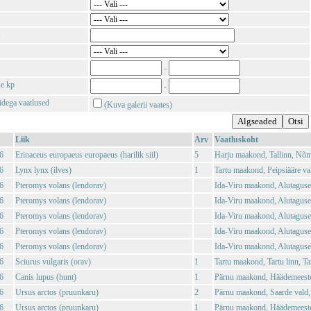
-
se kp
-
tidega vaatlused
(Kuva galerii vaates)
Liik
Arv
Vaatluskoht
6
Erinaceus europaeus europaeus (harilik siil)
5
Harju maakond, Tallinn, Nõ
6
Lynx lynx (ilves)
1
Tartu maakond, Peipsiääre val
6
Pteromys volans (lendorav)
Ida-Viru maakond, Alutaguse
6
Pteromys volans (lendorav)
Ida-Viru maakond, Alutaguse
6
Pteromys volans (lendorav)
Ida-Viru maakond, Alutaguse
6
Pteromys volans (lendorav)
Ida-Viru maakond, Alutaguse
6
Pteromys volans (lendorav)
Ida-Viru maakond, Alutaguse
6
Sciurus vulgaris (orav)
1
Tartu maakond, Tartu linn, Tar
6
Canis lupus (hunt)
1
Pärnu maakond, Häädemeeste 
6
Ursus arctos (pruunkaru)
2
Pärnu maakond, Saarde vald, 
6
Ursus arctos (pruunkaru)
1
Pärnu maakond, Häädemeeste 