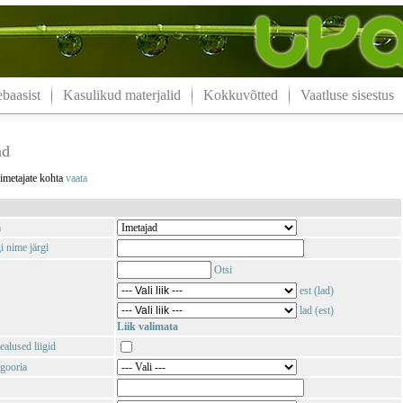
aasist
Kasulikud materjalid
Kokkuvõtted
Vaatluse sisestus
ad
 imetajate kohta
vaata
m
i nime järgi
Otsi
est (lad)
lad (est)
Liik valimata
ealused liigid
gooria