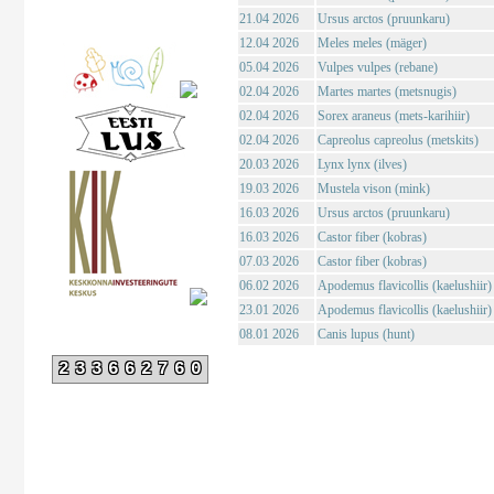
21.04 2026
Ursus arctos (pruunkaru)
12.04 2026
Meles meles (mäger)
05.04 2026
Vulpes vulpes (rebane)
02.04 2026
Martes martes (metsnugis)
02.04 2026
Sorex araneus (mets-karihiir)
02.04 2026
Capreolus capreolus (metskits)
20.03 2026
Lynx lynx (ilves)
19.03 2026
Mustela vison (mink)
16.03 2026
Ursus arctos (pruunkaru)
16.03 2026
Castor fiber (kobras)
07.03 2026
Castor fiber (kobras)
06.02 2026
Apodemus flavicollis (kaelushiir)
23.01 2026
Apodemus flavicollis (kaelushiir)
08.01 2026
Canis lupus (hunt)
233662760