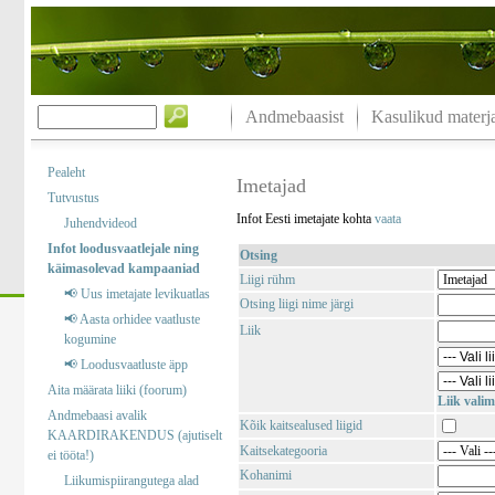
Andmebaasist
Kasulikud materja
Pealeht
Imetajad
Tutvustus
Infot Eesti imetajate kohta
vaata
Juhendvideod
Infot loodusvaatlejale ning
Otsing
käimasolevad kampaaniad
Liigi rühm
📢 Uus imetajate levikuatlas
Otsing liigi nime järgi
📢 Aasta orhidee vaatluste
Liik
kogumine
📢 Loodusvaatluste äpp
Aita määrata liiki (foorum)
Liik valim
Andmebaasi avalik
Kõik kaitsealused liigid
KAARDIRAKENDUS (ajutiselt
Kaitsekategooria
ei tööta!)
Kohanimi
Liikumispiirangutega alad