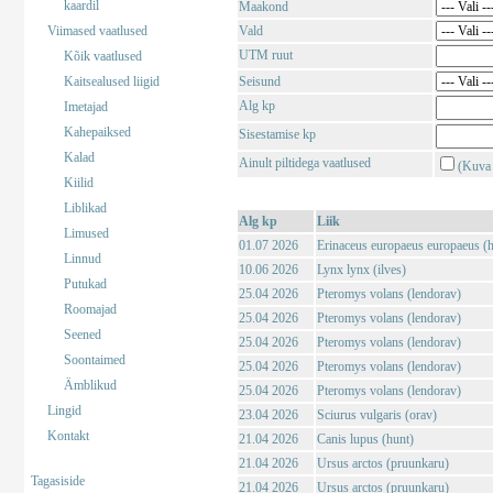
kaardil
Maakond
Viimased vaatlused
Vald
UTM ruut
Kõik vaatlused
Kaitsealused liigid
Seisund
Alg kp
Imetajad
Kahepaiksed
Sisestamise kp
Kalad
Ainult piltidega vaatlused
(Kuva 
Kiilid
Liblikad
Alg kp
Liik
Limused
01.07 2026
Erinaceus europaeus europaeus (har
Linnud
10.06 2026
Lynx lynx (ilves)
Putukad
25.04 2026
Pteromys volans (lendorav)
Roomajad
25.04 2026
Pteromys volans (lendorav)
Seened
25.04 2026
Pteromys volans (lendorav)
Soontaimed
25.04 2026
Pteromys volans (lendorav)
Ämblikud
25.04 2026
Pteromys volans (lendorav)
Lingid
23.04 2026
Sciurus vulgaris (orav)
Kontakt
21.04 2026
Canis lupus (hunt)
21.04 2026
Ursus arctos (pruunkaru)
Tagasiside
21.04 2026
Ursus arctos (pruunkaru)