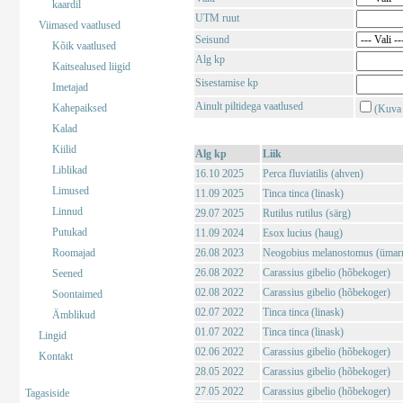
kaardil
UTM ruut
Viimased vaatlused
Seisund
Kõik vaatlused
Alg kp
Kaitsealused liigid
Sisestamise kp
Imetajad
Ainult piltidega vaatlused
Kahepaiksed
(Kuva 
Kalad
Kiilid
Alg kp
Liik
Liblikad
16.10 2025
Perca fluviatilis (ahven)
Limused
11.09 2025
Tinca tinca (linask)
Linnud
29.07 2025
Rutilus rutilus (särg)
Putukad
11.09 2024
Esox lucius (haug)
Roomajad
26.08 2023
Neogobius melanostomus (ümar
26.08 2022
Carassius gibelio (hõbekoger)
Seened
02.08 2022
Carassius gibelio (hõbekoger)
Soontaimed
02.07 2022
Tinca tinca (linask)
Ämblikud
01.07 2022
Tinca tinca (linask)
Lingid
02.06 2022
Carassius gibelio (hõbekoger)
Kontakt
28.05 2022
Carassius gibelio (hõbekoger)
27.05 2022
Carassius gibelio (hõbekoger)
Tagasiside