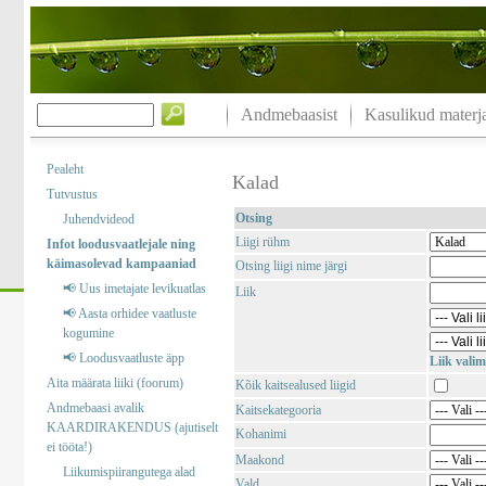
Andmebaasist
Kasulikud materja
Pealeht
Kalad
Tutvustus
Otsing
Juhendvideod
Liigi rühm
Infot loodusvaatlejale ning
käimasolevad kampaaniad
Otsing liigi nime järgi
📢 Uus imetajate levikuatlas
Liik
📢 Aasta orhidee vaatluste
kogumine
📢 Loodusvaatluste äpp
Liik valim
Aita määrata liiki (foorum)
Kõik kaitsealused liigid
Andmebaasi avalik
Kaitsekategooria
KAARDIRAKENDUS (ajutiselt
Kohanimi
ei tööta!)
Maakond
Liikumispiirangutega alad
Vald